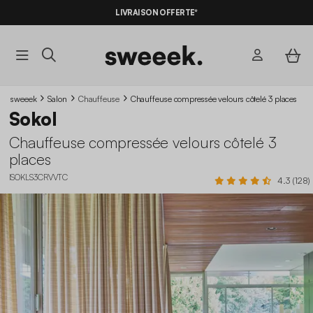
-10%
SUR LES
BONS PLANS*
LIVRAISON OFFERTE*
AVEC LE
CODE SUMMER10
sweeek
Salon
Chauffeuse
Chauffeuse compressée velours côtelé 3 places
Sokol
Chauffeuse compressée velours côtelé 3
places
ISOKLS3CRVVTC
4.3 (128)