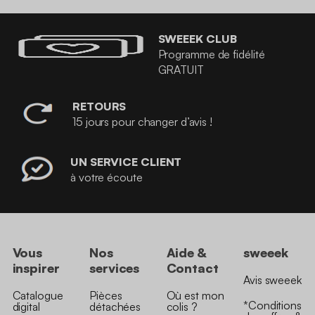
SWEEEK CLUB
Programme de fidélité
GRATUIT
RETOURS
15 jours pour changer d’avis !
UN SERVICE CLIENT
à votre écoute
Vous
Nos
Aide &
sweeek
inspirer
services
Contact
Avis sweeek
Catalogue
Pièces
Où est mon
*Conditions
digital
détachées
colis ?