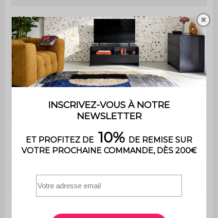
Matière
Velours côtelé
✖
Matière de la structure
Mousse
Grammage du tissu
330 g/m²
Garnissage
PU
Garnissage
Mousse polyuréthane
assise
(30kg/m3)
Garnissage
Mousse polyuréthane
dossier
(30kg/m3)
Profondeur
60 cm
d'assise