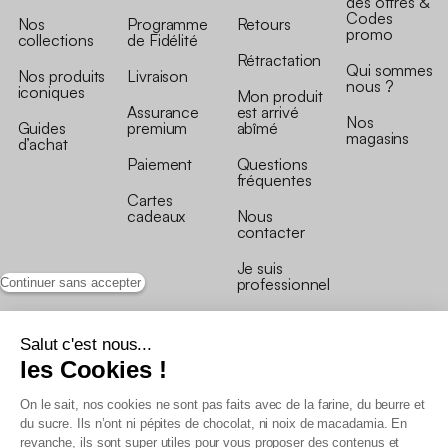
des offres &
Codes
Nos
Programme
Retours
promo
collections
de Fidélité
Rétractation
Qui sommes
Nos produits
Livraison
nous ?
iconiques
Mon produit
Assurance
est arrivé
Nos
Guides
premium
abîmé
magasins
d’achat
Paiement
Questions
fréquentes
Cartes
cadeaux
Nous
contacter
Je suis
professionnel
Continuer sans accepter
Salut c'est nous...
les Cookies !
On le sait, nos cookies ne sont pas faits avec de la farine, du beurre et
Conditions générales de vente
du sucre. Ils n’ont ni pépites de chocolat, ni noix de macadamia. En
Conditions générales du programme de fidélité
revanche, ils sont super utiles pour vous proposer des contenus et