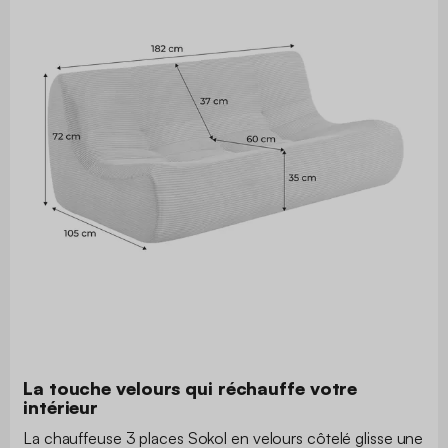
La touche velours qui réchauffe votre
intérieur
La chauffeuse 3 places Sokol en velours côtelé glisse une