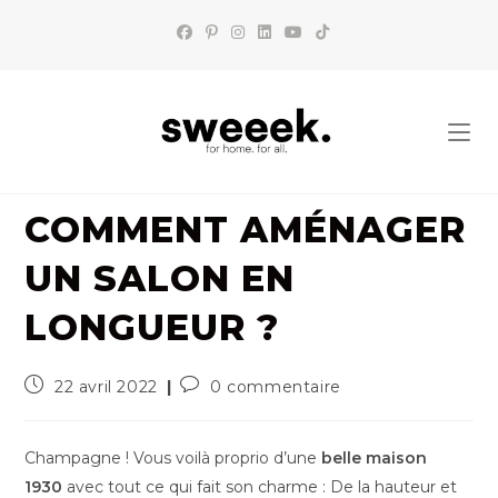
Skip
to
content
COMMENT AMÉNAGER
UN SALON EN
LONGUEUR ?
Publication
Commentaires
22 avril 2022
0 commentaire
publiée :
de
la
publication :
Champagne ! Vous voilà proprio d’une
belle maison
1930
avec tout ce qui fait son charme : De la hauteur et