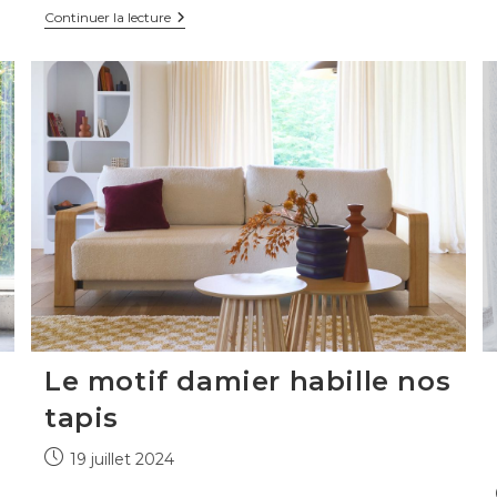
Tendances
Continuer la lecture
luminaires
2025
:
ce
qui
va
briller
cette
année
Le motif damier habille nos
tapis
Publication
19 juillet 2024
publiée :