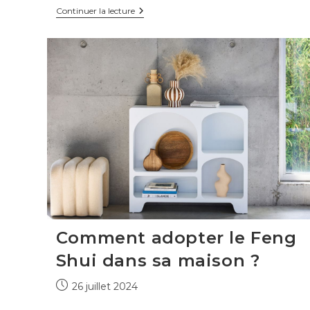
Tendances
Continuer la lecture
déco
intérieur
2026
:
tout
ce
qui
va
marquer
cette
année
Comment adopter le Feng
Shui dans sa maison ?
Publication
26 juillet 2024
publiée :