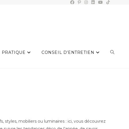
 PRATIQUE
CONSEIL D’ENTRETIEN
TOGGLE
WEBSIT
SEARCH
, styles, mobiliers ou luminaires : ici, vous découvrez
 suivre les tendances déco de l’année, de savoir