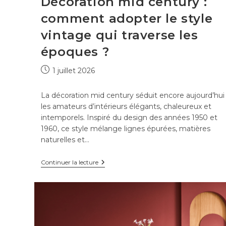
Décoration mid century :
comment adopter le style
vintage qui traverse les
époques ?
Publication
1 juillet 2026
publiée :
La décoration mid century séduit encore aujourd’hui
les amateurs d’intérieurs élégants, chaleureux et
intemporels. Inspiré du design des années 1950 et
1960, ce style mélange lignes épurées, matières
naturelles et…
Décoration
Continuer la lecture
mid
century
:
comment
adopter
le
style