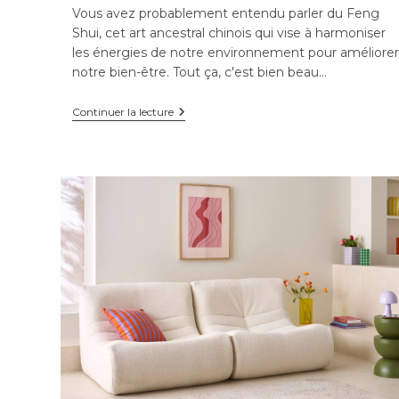
Vous avez probablement entendu parler du Feng
Shui, cet art ancestral chinois qui vise à harmoniser
les énergies de notre environnement pour améliorer
notre bien-être. Tout ça, c'est bien beau…
Comment
Continuer la lecture
adopter
le
Feng
Shui
dans
sa
maison
?