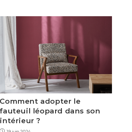
guinguette
directement
chez
vous
!
Comment adopter le
fauteuil léopard dans son
intérieur ?
Publication
19 juin 2024