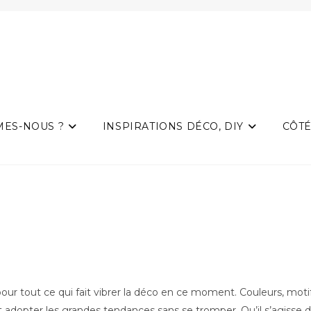
MES-NOUS ?
INSPIRATIONS DÉCO, DIY
CÔTÉ
pour tout ce qui fait vibrer la déco en ce moment. Couleurs, motifs
dopter les grandes tendances sans se tromper. Qu’il s’agisse de