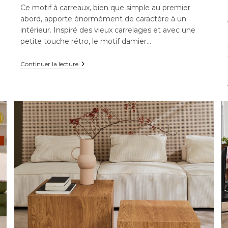
Ce motif à carreaux, bien que simple au premier
abord, apporte énormément de caractère à un
intérieur. Inspiré des vieux carrelages et avec une
petite touche rétro, le motif damier…
Le
Continuer la lecture
motif
damier
habille
nos
tapis