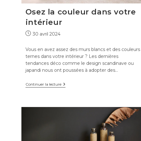
Osez la couleur dans votre
intérieur
Publication
30 avril 2024
publiée :
Vous en avez assez des murs blancs et des couleurs
ternes dans votre intérieur ? Les dernières
tendances déco comme le design scandinave ou
japandi nous ont poussées à adopter des…
Osez
Continuer la lecture
la
couleur
dans
votre
intérieur