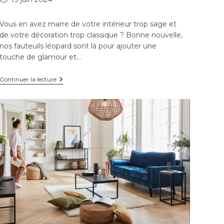
publiée :
Vous en avez marre de votre intérieur trop sage et
de votre décoration trop classique ? Bonne nouvelle,
nos fauteuils léopard sont là pour ajouter une
touche de glamour et…
Comment
Continuer la lecture
adopter
le
fauteuil
léopard
dans
son
intérieur
?