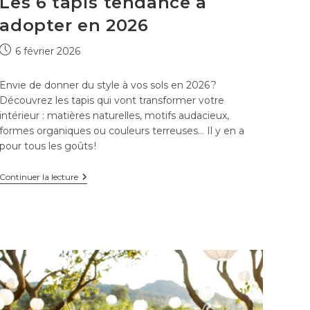
Les 6 tapis tendance à
adopter en 2026
Publication
6 février 2026
publiée :
Envie de donner du style à vos sols en 2026 ?
Découvrez les tapis qui vont transformer votre
intérieur : matières naturelles, motifs audacieux,
formes organiques ou couleurs terreuses… Il y en a
pour tous les goûts !
Les
Continuer la lecture
6
tapis
tendance
à
adopter
en
2026