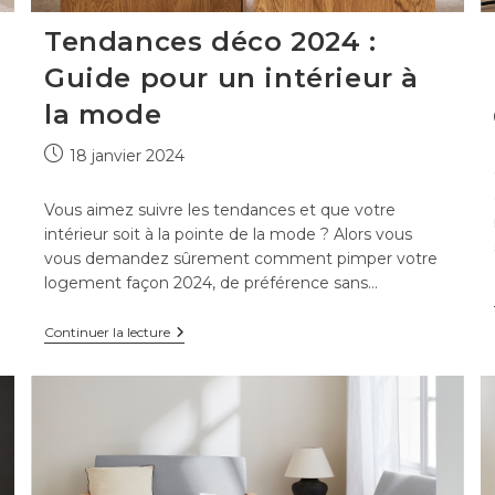
Tendances déco 2024 :
Guide pour un intérieur à
la mode
Publication
18 janvier 2024
publiée :
Vous aimez suivre les tendances et que votre
intérieur soit à la pointe de la mode ? Alors vous
vous demandez sûrement comment pimper votre
logement façon 2024, de préférence sans…
Tendances
Continuer la lecture
déco
2024
:
Guide
pour
un
intérieur
à
la