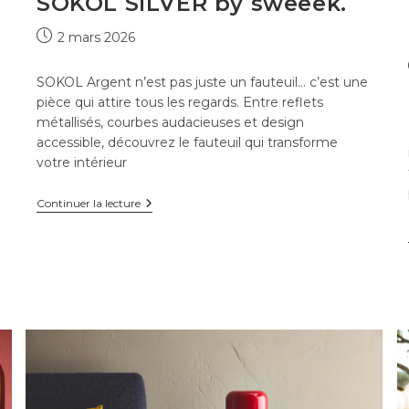
SOKOL SILVER by sweeek.
Publication
2 mars 2026
publiée :
SOKOL Argent n’est pas juste un fauteuil… c’est une
pièce qui attire tous les regards. Entre reflets
métallisés, courbes audacieuses et design
accessible, découvrez le fauteuil qui transforme
votre intérieur
SOKOL
Continuer la lecture
SILVER
by
sweeek.