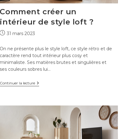
Comment créer un
intérieur de style loft ?
Publication
31 mars 2023
publiée :
On ne présente plus le style loft, ce style rétro et de
caractère rend tout intérieur plus cosy et
minimaliste. Ses matières brutes et singulières et
ses couleurs sobres lui…
Comment
Continuer la lecture
créer
un
intérieur
de
style
loft
?