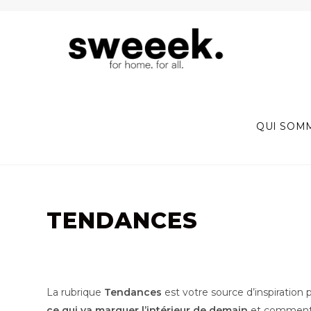
Skip
to
content
QUI SOM
TENDANCES
La rubrique
Tendances
est votre source d’inspiration 
ce qui va marquer l’intérieur de demain
et comment a