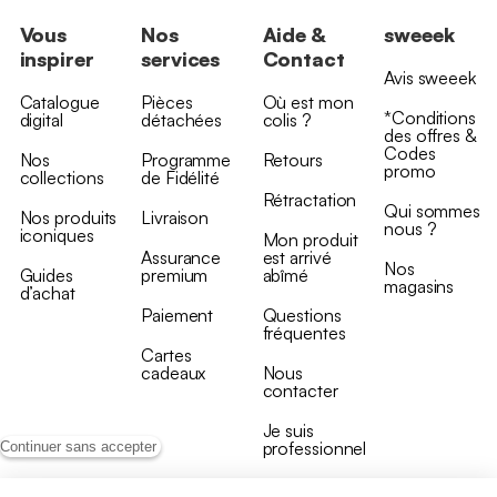
Vous
Nos
Aide &
sweeek
inspirer
services
Contact
Avis sweeek
Catalogue
Pièces
Où est mon
*Conditions
digital
détachées
colis ?
des offres &
Codes
Nos
Programme
Retours
promo
collections
de Fidélité
Rétractation
Qui sommes
Nos produits
Livraison
nous ?
iconiques
Mon produit
Assurance
est arrivé
Nos
Guides
premium
abîmé
magasins
d’achat
Paiement
Questions
fréquentes
Cartes
cadeaux
Nous
contacter
Je suis
professionnel
Continuer sans accepter