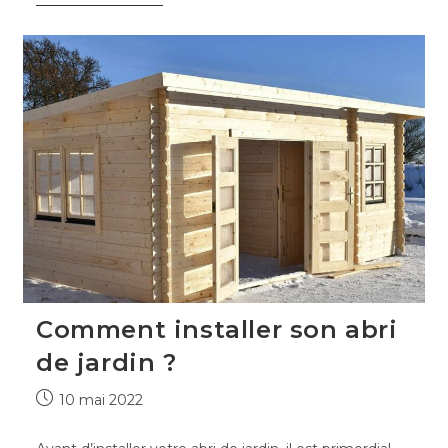
choisir
un
abri
de
jardin
?
Comment installer son abri
de jardin ?
Publication
10 mai 2022
publiée :