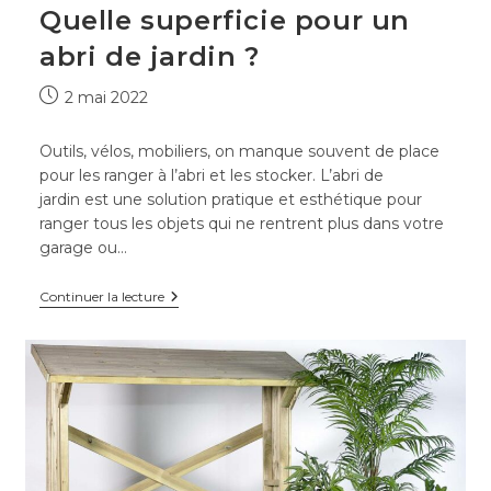
Quelle superficie pour un
abri de jardin ?
Publication
2 mai 2022
publiée :
Outils, vélos, mobiliers, on manque souvent de place
pour les ranger à l’abri et les stocker. L’abri de
jardin est une solution pratique et esthétique pour
ranger tous les objets qui ne rentrent plus dans votre
garage ou…
Quelle
Continuer la lecture
superficie
pour
un
abri
de
jardin
?