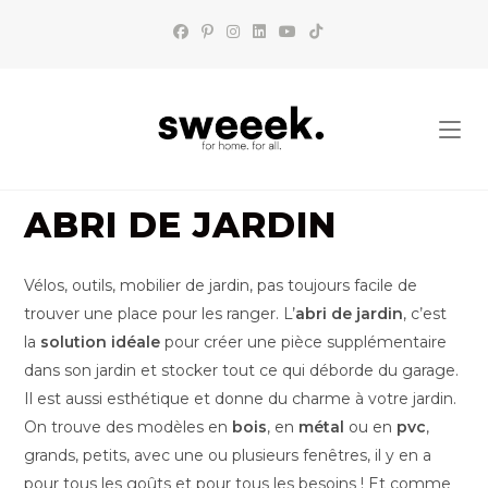
Skip
to
content
ABRI DE JARDIN
Vélos, outils, mobilier de jardin, pas toujours facile de
trouver une place pour les ranger. L’
abri de jardin
, c’est
la
solution idéale
pour créer une pièce supplémentaire
dans son jardin et stocker tout ce qui déborde du garage.
Il est aussi esthétique et donne du charme à votre jardin.
On trouve des modèles en
bois
, en
métal
ou en
pvc
,
grands, petits, avec une ou plusieurs fenêtres, il y en a
pour tous les goûts et pour tous les besoins ! Et comme