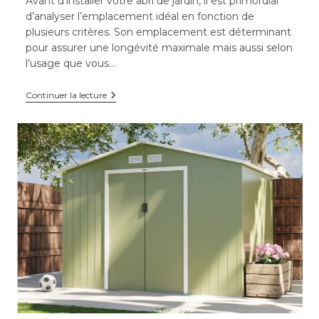
Avant d’installer votre abri de jardin, il est primordial
d’analyser l’emplacement idéal en fonction de
plusieurs critères. Son emplacement est déterminant
pour assurer une longévité maximale mais aussi selon
l’usage que vous…
Comment
Continuer la lecture
installer
son
abri
de
jardin
?