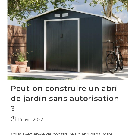
un
abri
de
jardin
?
Peut-on construire un abri
de jardin sans autorisation
?
Publication
14 avril 2022
publiée :
Vous avez envie de construire un abri dans votre