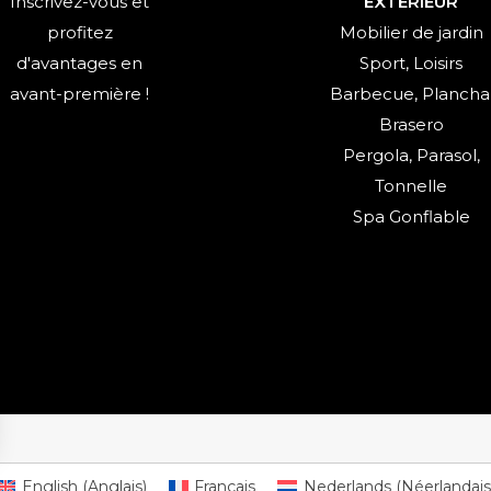
Inscrivez-vous et
EXTÉRIEUR
profitez
Mobilier de jardin
d'avantages en
Sport, Loisirs
avant-première !
Barbecue, Plancha
Brasero
Pergola, Parasol,
Tonnelle
Spa Gonflable
ns
English
(
Anglais
)
Français
Nederlands
(
Néerlandais