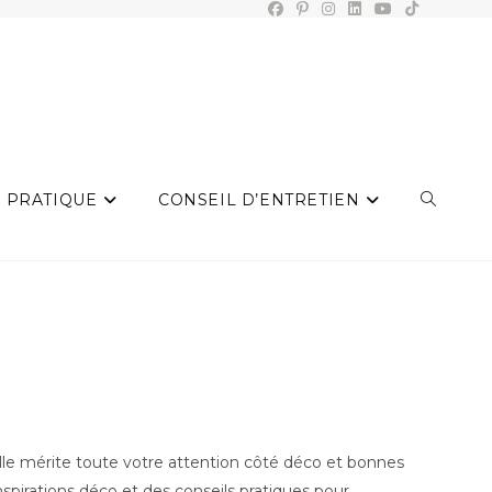
 PRATIQUE
CONSEIL D’ENTRETIEN
TOGGLE
WEBSIT
SEARCH
’elle mérite toute votre attention côté déco et bonnes
pirations déco et des conseils pratiques pour