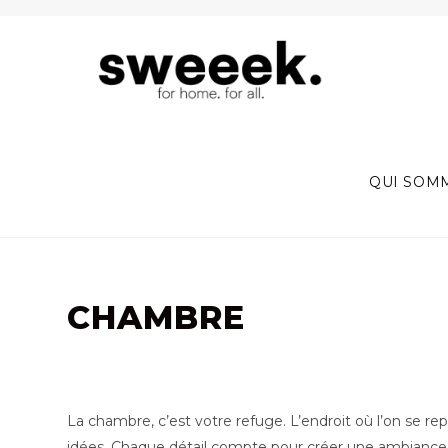
Skip
to
content
QUI SOM
CHAMBRE
La chambre, c’est votre refuge. L’endroit où l’on se re
idées. Chaque détail compte pour créer une ambiance q