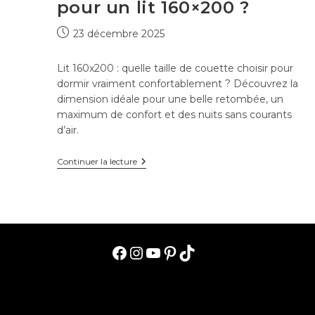
pour un lit 160×200 ?
Publication
23 décembre 2025
publiée :
Lit 160x200 : quelle taille de couette choisir pour
dormir vraiment confortablement ? Découvrez la
dimension idéale pour une belle retombée, un
maximum de confort et des nuits sans courants
d’air.
Quelle
Continuer la lecture
taille
de
couette
pour
un
lit
160×200
?
Facebook
Instagram
YouTube
Pinterest
TikTok