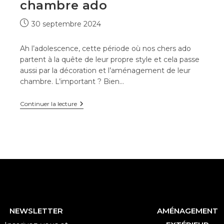
chambre ado
Publication
30 septembre 2024
publiée :
Ah l’adolescence, cette période où nos chers ado
partent à la quête de leur propre style et cela passe
aussi par la décoration et l’aménagement de leur
chambre. L’important ? Bien…
Idées
Continuer la lecture
déco
pour
une
chambre
ado
NEWSLETTER
AMÉNAGEMENT