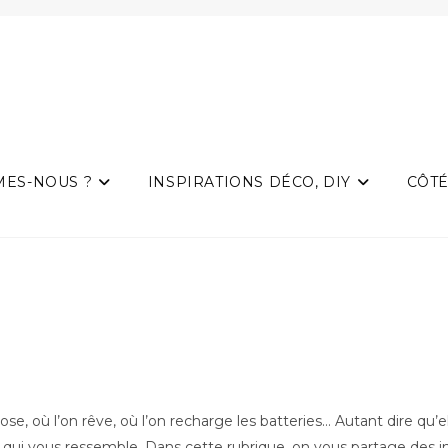
MES-NOUS ?
INSPIRATIONS DÉCO, DIY
CÔTÉ
pose, où l’on rêve, où l’on recharge les batteries… Autant dire qu
ui vous ressemble. Dans cette rubrique, on vous partage des ins