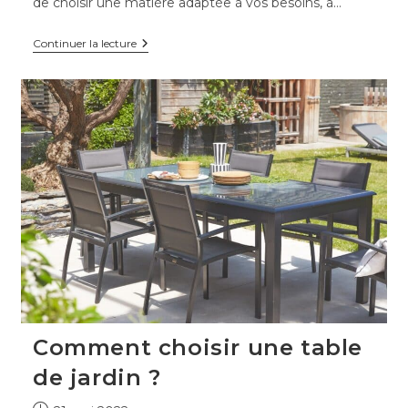
de choisir une matière adaptée à vos besoins, à…
Quelle
Continuer la lecture
matière
pour
une
table
de
jardin
?
Comment choisir une table
de jardin ?