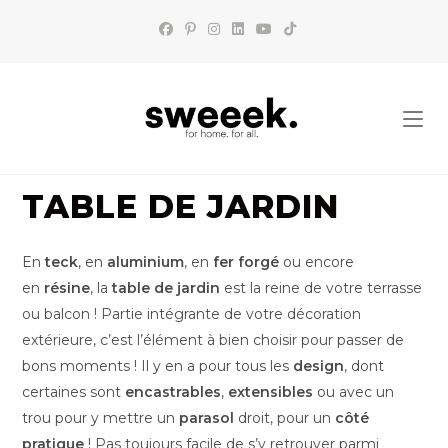
Skip
to
content
TABLE DE JARDIN
En
teck
, en
aluminium
, en
fer forgé
ou encore
en
résine
, la
table de jardin
est la reine de votre terrasse
ou balcon ! Partie intégrante de votre décoration
extérieure, c’est l’élément à bien choisir pour passer de
bons moments ! Il y en a pour tous les
design
, dont
certaines sont
encastrables
,
extensibles
ou avec un
trou pour y mettre un
parasol
droit, pour un
côté
pratique
! Pas toujours facile de s’y retrouver parmi