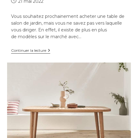
Publication
21 mai 2022
publiée :
Vous souhaitez prochainement acheter une table de
salon de jardin, mais vous ne savez pas vers laquelle
vous diriger. En effet, il existe de plus en plus
de modèles sur le marché avec…
Comment
Continuer la lecture
choisir
une
table
de
jardin
?