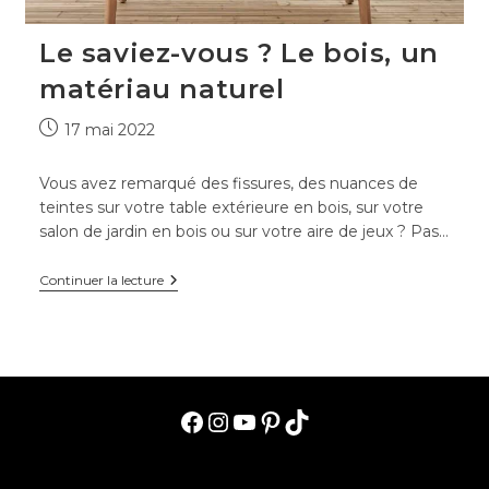
Le saviez-vous ? Le bois, un
matériau naturel
Publication
17 mai 2022
publiée :
Vous avez remarqué des fissures, des nuances de
teintes sur votre table extérieure en bois, sur votre
salon de jardin en bois ou sur votre aire de jeux ? Pas…
Le
Continuer la lecture
saviez-
vous
?
Le
bois,
un
matériau
naturel
Facebook
Instagram
YouTube
Pinterest
TikTok