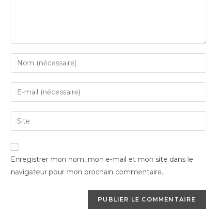
Enter
your
name
Enter
or
your
username
email
Saisir
to
address
l’URL
comment
to
de
comment
votre
Enregistrer mon nom, mon e-mail et mon site dans le
site
navigateur pour mon prochain commentaire.
(facultatif)