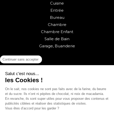
Cuisine
Entrée
Bureau
Chambre
Chambre Enfant
Salle de Bain
Garage, Buanderie
Continuer sans accepter
Salut c'est nous...
les Cookies !
On le sait, nos cookies ne sont pas faits avec de la farine, du beurre
Retour vers la boutique
et du sucre. Ils n’ont ni pépites de chocolat, ni noix de macadamia.
En revanche, ils sont super utiles pour vous proposer des contenus et
© sweeek 2026
publicités ciblées et réaliser des statistiques de visites.
Vous êtes d’accord pour les garder ?
English
(
Anglais
)
Français