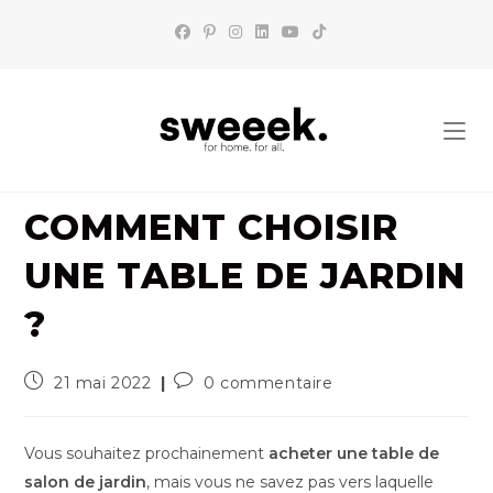
Skip
to
content
COMMENT CHOISIR
UNE TABLE DE JARDIN
?
Publication
Commentaires
21 mai 2022
0 commentaire
publiée :
de
la
publication :
Vous souhaitez prochainement
acheter une table de
salon de jardin
, mais vous ne savez pas vers laquelle