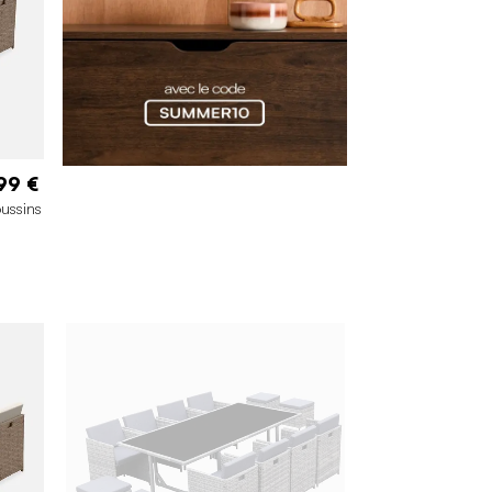
99 €
oussins