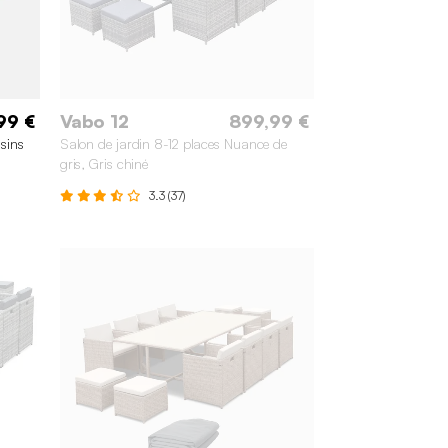
99 €
Vabo 12
899,99 €
ssins
Salon de jardin 8-12 places Nuance de
gris, Gris chiné
3.3 (37)