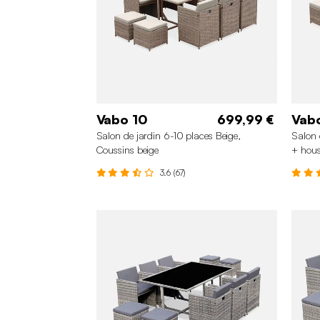
Vabo 10
699,99 €
Vabo
Salon de jardin 6-10 places Beige,
Salon 
Coussins beige
+ hou
3.6 (67)