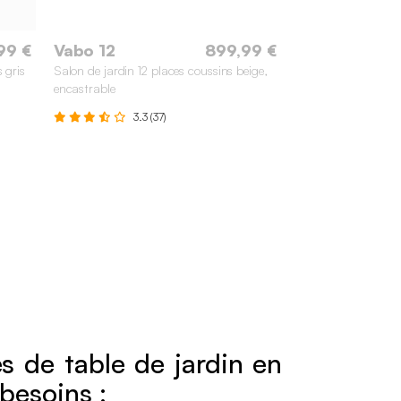
99 €
Vabo 12
899,99 €
 gris
Salon de jardin 12 places coussins beige,
encastrable
3.3 (37)
s de table de jardin en
besoins :