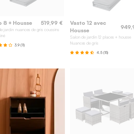
 8 + Housse
519,99 €
Vasto 12 avec
949,
de jardin nuances de gris coussins
Housse
hiné
Salon de jardin 12 places + housse
Nuances de gris
3.9 (11)
4.5 (15)