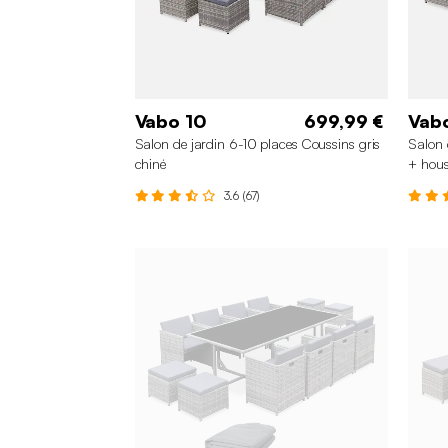
Vabo 10
699,99 €
Vabo
Salon de jardin 6-10 places Coussins gris
Salon 
chiné
+ hou
3.6 (67)