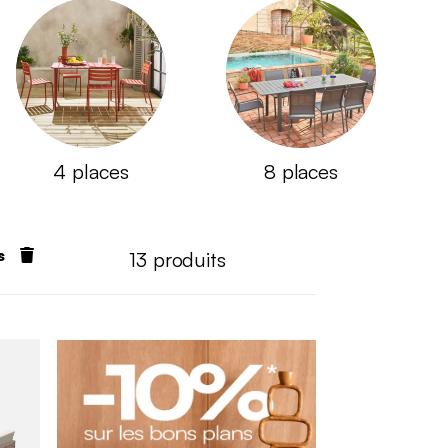
4 places
8 places
s
13
produits