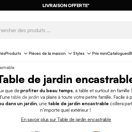
LIVRAISON OFFERTE*
tés
Produits
Pièces de la maison
Styles
Prix mini
Catalogues
B
astrable
Table de jardin encastrabl
ux que de
profiter du beau temps
, à table et surtout en famille 
 d'une
table de jardin
va plaire à toute votre petite famille. Facile à 
ou dans un jardin
, une
table de jardin encastrable
collera par
n’importe quel extérieur !
En savoir plus sur Table de jardin encastrable