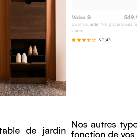
Vabo 8
549,
Salon de jardin 4-8 places Coussins
chinée
3.7 (47)
Nos autres type
able de jardin
fonction de vos 