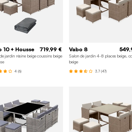
 10 + Housse
719,99 €
Vabo 8
549,
de jardin résine beige coussins beige
Salon de jardin 4-8 places beige, c
sse
beige
4 (6)
3.7 (47)