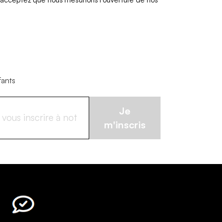
fants
Je
m'inscris