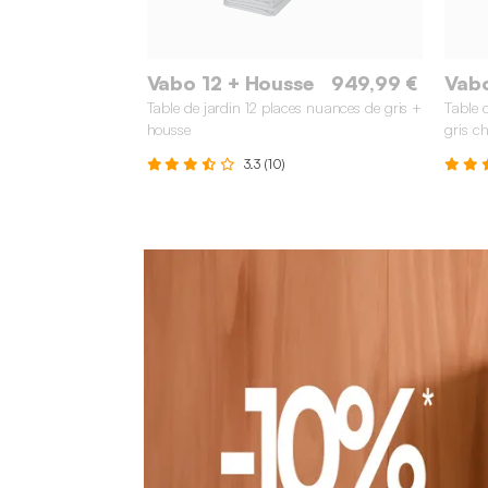
Vabo 12 + Housse
949,99 €
Vabo
Table de jardin 12 places nuances de gris +
Table 
housse
gris c
3.3 (10)