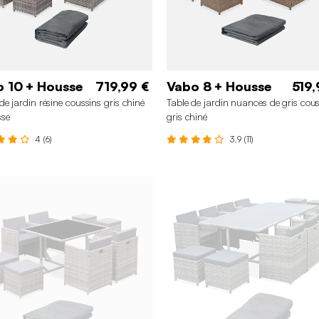
 10 + Housse
719,99 €
Vabo 8 + Housse
519,
de jardin résine coussins gris chiné
Table de jardin nuances de gris cou
sse
gris chiné
4 (6)
3.9 (11)