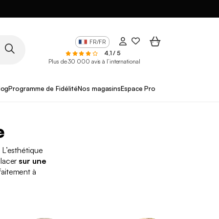
FR/FR
4,1 / 5
Plus de 30 000 avis à l’international
log
Programme de Fidélité
Nos magasins
Espace Pro
e
! L’esthétique
placer
sur une
faitement à