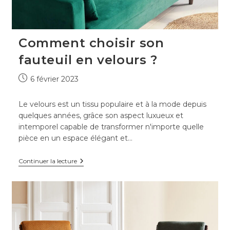
Comment choisir son
fauteuil en velours ?
Publication
6 février 2023
publiée :
Le velours est un tissu populaire et à la mode depuis
quelques années, grâce son aspect luxueux et
intemporel capable de transformer n'importe quelle
pièce en un espace élégant et…
Comment
Continuer la lecture
choisir
son
fauteuil
en
velours
?