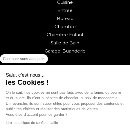
Cuisine
Entrée
Bureau
Chambre
Chambre Enfant
Salle de Bain
Garage, Buanderie
Continuer sans accepter
Salut c'est nous...
les Cookies !
On le sait, nos cookies ne sont pas faits avec de la farine, du beurre
et du sucre. Ils n’ont ni pépites de chocolat, ni noix de macadamia.
Retour vers la boutique
En revanche, ils sont super utiles pour vous proposer des contenus et
publicités ciblées et réaliser des statistiques de visites.
© sweeek 2026
Vous êtes d’accord pour les garder ?
Lire la politique de confidentialité
English
(
Anglais
)
Français