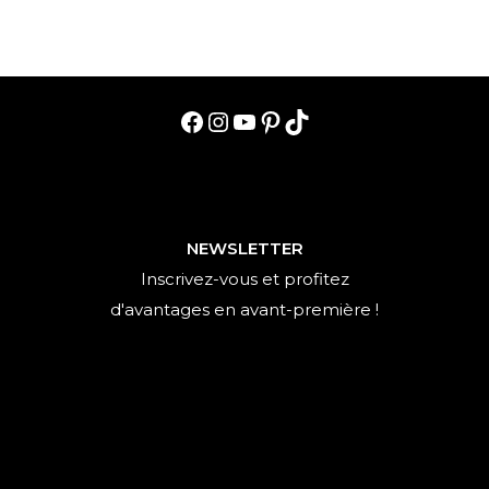
choisir
pour
un
fauteuil
en
velours
?
Facebook
Instagram
YouTube
Pinterest
TikTok
NEWSLETTER
Inscrivez-vous et profitez
d'avantages en avant-première !