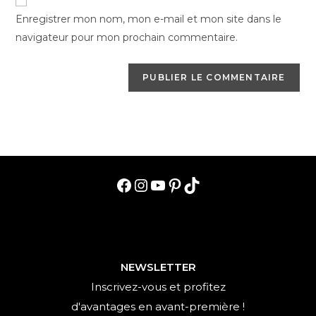
comment
votre
Enregistrer mon nom, mon e-mail et mon site dans le
site
navigateur pour mon prochain commentaire.
(facultatif)
Facebook
Instagram
YouTube
Pinterest
TikTok
NEWSLETTER
Inscrivez-vous et profitez
d'avantages en avant-première !