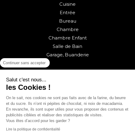
Cuisine
Entrée
Bureau
Chambre
Chambre Enfant
Salle de Bain
Garage, Buanderie
Continuer sans accepter
Salut c'est nous...
les Cookies !
On le sait, nos cookies ne sont pas faits avec de la farine, du beurre
et du sucre. Ils n’ont ni pépites de chocolat, ni noix de macadamia.
Retour vers la boutique
En revanche, ils sont super utiles pour vous proposer des contenus et
publicités ciblées et réaliser des statistiques de visites.
© sweeek 2026
Vous êtes d’accord pour les garder ?
Lire la politique de confidentialité
English
(
Anglais
)
Français