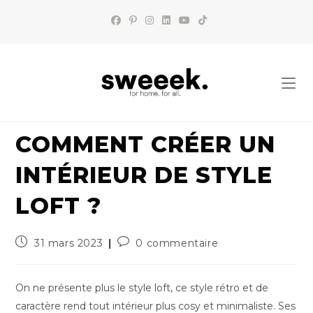
Skip
to
content
COMMENT CRÉER UN
INTÉRIEUR DE STYLE
LOFT ?
Publication
Commentaires
31 mars 2023
0 commentaire
publiée :
de
la
publication :
On ne présente plus le style loft, ce style rétro et de
caractère rend tout intérieur plus cosy et minimaliste. Ses