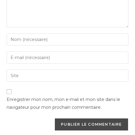
Enter
your
name
Enter
or
your
username
email
Saisir
to
address
l’URL
comment
to
de
comment
votre
Enregistrer mon nom, mon e-mail et mon site dans le
site
navigateur pour mon prochain commentaire.
(facultatif)