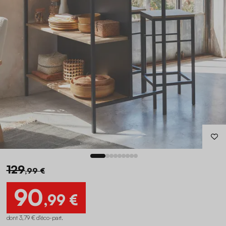
129
,99 €
90
,99 €
dont 3,79 € d'éco-part
.