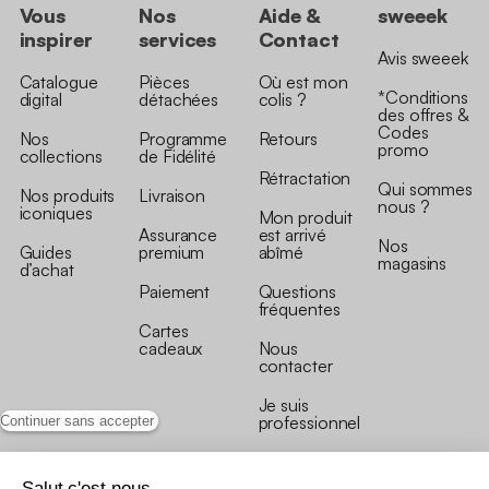
Vous
Nos
Aide &
sweeek
inspirer
services
Contact
Avis sweeek
Catalogue
Pièces
Où est mon
*Conditions
digital
détachées
colis ?
des offres &
Codes
Nos
Programme
Retours
promo
collections
de Fidélité
Rétractation
Qui sommes
Nos produits
Livraison
nous ?
iconiques
Mon produit
Assurance
est arrivé
Nos
Guides
premium
abîmé
magasins
d’achat
Paiement
Questions
fréquentes
Cartes
cadeaux
Nous
contacter
Je suis
professionnel
Continuer sans accepter
Salut c'est nous...