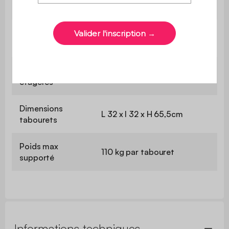
Dimensions table
L 100 x P 60 x H 95cm
Dimensions
L 100 x l 60cm
plateau
Dimensions
L 96 x l 30cm
étagères
Dimensions
L 32 x l 32 x H 65,5cm
tabourets
Poids max
110 kg par tabouret
supporté
Informations techniques