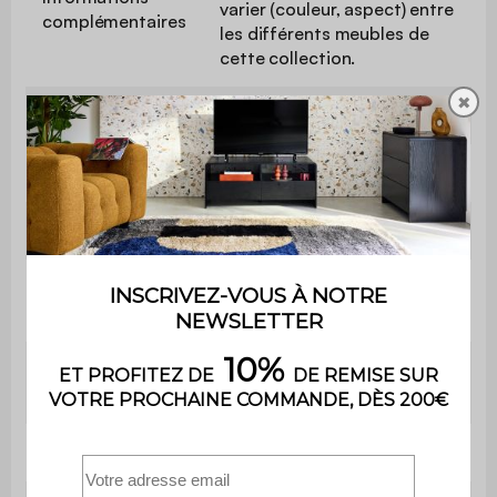
varier (couleur, aspect) entre
complémentaires
les différents meubles de
cette collection.
✖
Couleur
Naturel / Métal noir
Matière
Panneaux stratifiés / Métal
Nombre de table
1
Nombre de
2
tabourets
Nombre
2
d'étagères
Type
Table et assises