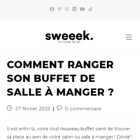
Skip
to
content
COMMENT RANGER
SON BUFFET DE
SALLE À MANGER ?
Publication
Commentaires
27 février 2023
0 commentaire
publiée :
de
la
publication :
Il est enfin là, votre tout
nouveau buffet
vient de trouver
sa place au sein de votre salon ou salle à manger ! Génial !