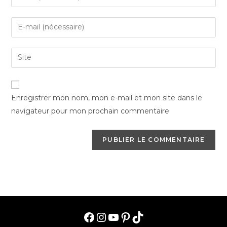
your
name
Enter
or
your
username
email
Saisir
to
address
l’URL
comment
to
de
comment
votre
Enregistrer mon nom, mon e-mail et mon site dans le
site
navigateur pour mon prochain commentaire.
(facultatif)
Facebook
Instagram
YouTube
Pinterest
TikTok