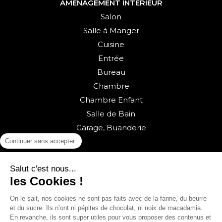
AMÉNAGEMENT INTÉRIEUR
Salon
Salle à Manger
Cuisine
Entrée
Bureau
Chambre
Chambre Enfant
Salle de Bain
Garage, Buanderie
Continuer sans accepter
Salut c'est nous...
les Cookies !
On le sait, nos cookies ne sont pas faits avec de la farine, du beurre
et du sucre. Ils n’ont ni pépites de chocolat, ni noix de macadamia.
Retour vers la boutique
En revanche, ils sont super utiles pour vous proposer des contenus et