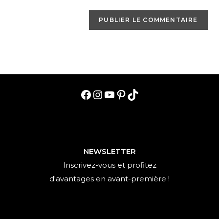
(facultatif)
Facebook
Instagram
YouTube
Pinterest
TikTok
NEWSLETTER
Inscrivez-vous et profitez
d'avantages en avant-première !