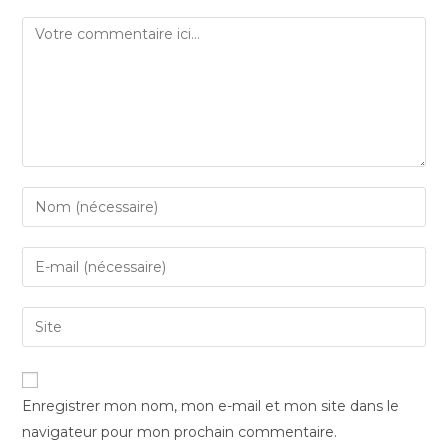
Comment
Enter
your
name
Enter
or
your
username
email
Saisir
to
address
l’URL
comment
to
de
comment
votre
Enregistrer mon nom, mon e-mail et mon site dans le
site
navigateur pour mon prochain commentaire.