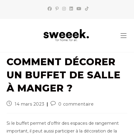
Skip
to
content
COMMENT DÉCORER
UN BUFFET DE SALLE
À MANGER ?
Publication
Commentaires
14 mars 2023
0 commentaire
publiée :
de
la
publication :
Si le buffet permet d’offrir des espaces de rangement
important, il peut aussi participer à la décoration de la