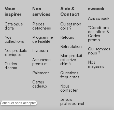
Vous
Nos
Aide &
sweeek
inspirer
services
Contact
Avis sweeek
Catalogue
Pièces
Où est mon
*Conditions
digital
détachées
colis ?
des offres &
Codes
Nos
Programme
Retours
promo
collections
de Fidélité
Rétractation
Qui sommes
Nos produits
Livraison
nous ?
iconiques
Mon produit
Assurance
est arrivé
Nos
Guides
premium
abîmé
magasins
d’achat
Paiement
Questions
fréquentes
Cartes
cadeaux
Nous
contacter
Je suis
professionnel
Continuer sans accepter