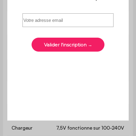
Garantie
2 ans
Contient du
Non
bois
2 x Lampe
Ø15,5 x 28cm
Charge/
4 à 6h pour 10 à 20h
Autonomie
d’utilisation
115-165 lumens selon
Flux lumineux
l’intensité choisie
Consommation
0,9W
Chargeur
7,5V fonctionne sur 100-240V