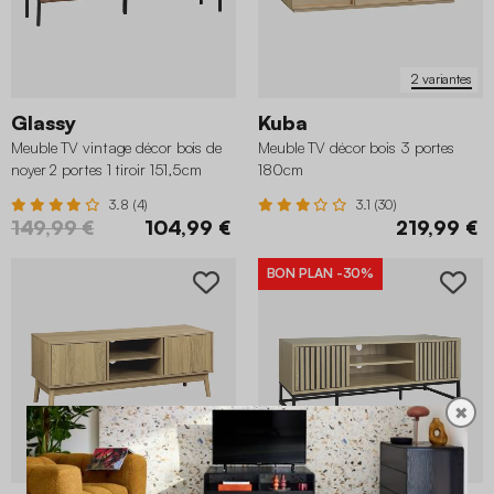
2 variantes
Glassy
Kuba
Meuble TV vintage décor bois de
Meuble TV décor bois 3 portes
noyer 2 portes 1 tiroir 151,5cm
180cm
3.8 (4)
3.1 (30)
149,99 €
104,99 €
219,99 €
BON PLAN
-30%
✖