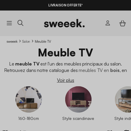
-10%
SUR LES
BONS PLANS*
LIVRAISON OFFERTE*
AVEC LE
CODE SUMMER10
sweeek
Salon
Meuble TV
Meuble TV
Le
meuble TV
est l'un des meubles principaux du salon.
Retrouvez dans notre catalogue des
meubles TV en
bois
, en
métal
ou même en
cannage
avec différents styles, coloris et
Voir plus
capacité de rangement. Certains de nos meubles TV sont
dotés de niches ou de
tiroirs
afin d'optimiser votre
rangement. Noir, blanc, design
scandinave
en bois,
bohème
avec cannage,
vintage
,
contemporain
ou plus
industriel
en
métal, vous aurez le choix pour trouver le meuble TV qui vous
convient.
160-180cm
Style scandinave
Style ind