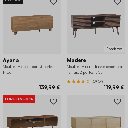
2 variantes
Ayana
Madere
Meuble TV décor bois 3 portes
Meuble TV scandinave décor bois
140cm
rainuré 2 portes 120cm
3.9 (37)
139,99 €
119,99 €
BON PLAN
-30%