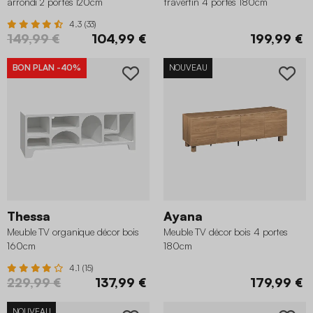
arrondi 2 portes 120cm
travertin 4 portes 180cm
4.3 (33)
149,99 €
104,99 €
199,99 €
BON PLAN
-40%
NOUVEAU
Thessa
Ayana
Meuble TV organique décor bois
Meuble TV décor bois 4 portes
160cm
180cm
4.1 (15)
229,99 €
137,99 €
179,99 €
NOUVEAU