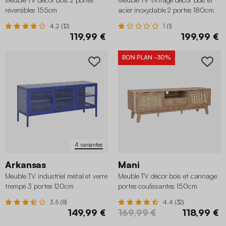
réversibles 155cm
acier inoxydable 2 portes 180cm
4.2 (12)
1 (1)
119,99 €
199,99 €
BON PLAN
-30%
4 variantes
Arkansas
Mani
Meuble TV industriel métal et verre
Meuble TV décor bois et cannage
trempé 3 portes 120cm
portes coulissantes 150cm
3.5 (8)
4.4 (32)
149,99 €
169,99 €
118,99 €