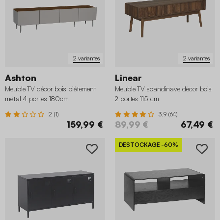
2 variantes
2 variantes
Ashton
Linear
Meuble TV décor bois piétement
Meuble TV scandinave décor bois
métal 4 portes 180cm
2 portes 115 cm
2 (1)
3.9 (64)
159,99 €
89,99 €
67,49 €
DESTOCKAGE
-60%