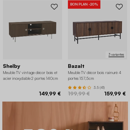
BON PLAN
-20%
3 variantes
Shelby
Bazalt
Meuble TV vintage décor bois et
Meuble TV décor bois rainuré 4
acier inoxydable 2 portes 140cm
portes 157,5cm
3.5 (41)
149,99 €
199,99 €
159,99 €