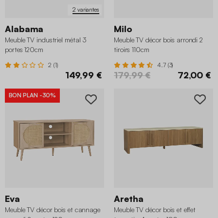
2 variantes
Alabama
Milo
Meuble TV industriel métal 3
Meuble TV décor bois arrondi 2
portes 120cm
tiroirs 110cm
2 (1)
4.7 (3)
149,99 €
179,99 €
72,00 €
BON PLAN
-30%
Eva
Aretha
Meuble TV décor bois et cannage
Meuble TV décor bois et effet