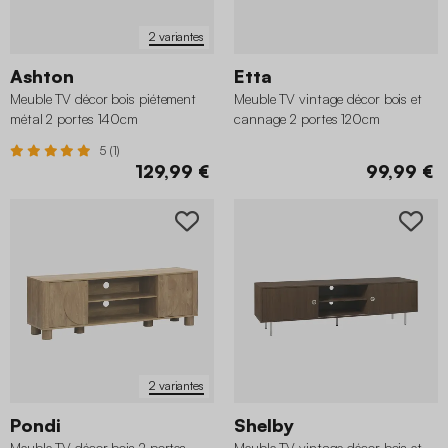
2 variantes
Ashton
Etta
Meuble TV décor bois piétement
Meuble TV vintage décor bois et
métal 2 portes 140cm
cannage 2 portes 120cm
5 (1)
129,99 €
99,99 €
2 variantes
Pondi
Shelby
Meuble TV décor bois 2 portes
Meuble TV vintage décor bois et