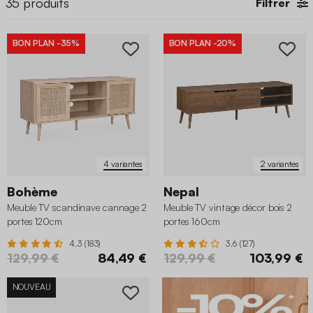
35
produits
Filtrer
BON PLAN
-35%
BON PLAN
-20%
4 variantes
2 variantes
Bohème
Nepal
Meuble TV scandinave cannage 2
Meuble TV vintage décor bois 2
portes 120cm
portes 160cm
4.3 (183)
3.6 (127)
129,99 €
84,49 €
129,99 €
103,99 €
NOUVEAU