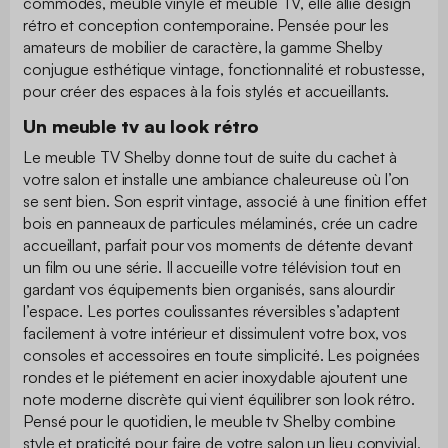
commodes, meuble vinyle et meuble TV, elle allie design
rétro et conception contemporaine. Pensée pour les
amateurs de mobilier de caractère, la gamme Shelby
conjugue esthétique vintage, fonctionnalité et robustesse,
pour créer des espaces à la fois stylés et accueillants.
Un meuble tv au look rétro
Le meuble TV Shelby donne tout de suite du cachet à
votre salon et installe une ambiance chaleureuse où l’on
se sent bien. Son esprit vintage, associé à une finition effet
bois en panneaux de particules mélaminés, crée un cadre
accueillant, parfait pour vos moments de détente devant
un film ou une série. Il accueille votre télévision tout en
gardant vos équipements bien organisés, sans alourdir
l’espace. Les portes coulissantes réversibles s’adaptent
facilement à votre intérieur et dissimulent votre box, vos
consoles et accessoires en toute simplicité. Les poignées
rondes et le piétement en acier inoxydable ajoutent une
note moderne discrète qui vient équilibrer son look rétro.
Pensé pour le quotidien, le meuble tv Shelby combine
style et praticité pour faire de votre salon un lieu convivial,