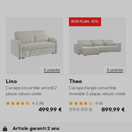
BON PLAN
-10%
4 variantes
4 variantes
Lino
Theo
Canapé convertible arrondi 2
Canapé d'angle convertible
places velours côtelé
réversible 5 places velours côtelé
avec coffre
4.5 (18)
4 (8)
499,99 €
999,99 €
899,99 €
Article garanti 2 ans