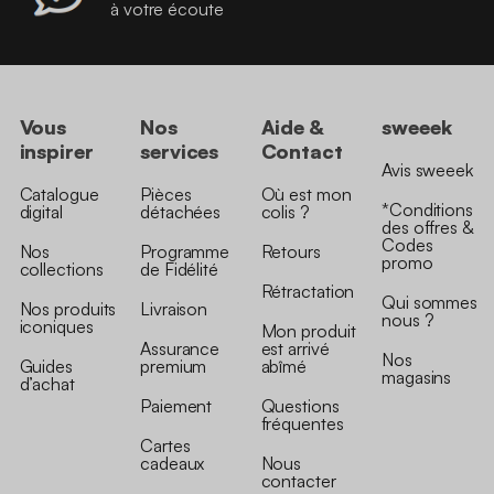
à votre écoute
Vous
Nos
Aide &
sweeek
inspirer
services
Contact
Avis sweeek
Catalogue
Pièces
Où est mon
*Conditions
digital
détachées
colis ?
des offres &
Codes
Nos
Programme
Retours
promo
collections
de Fidélité
Rétractation
Qui sommes
Nos produits
Livraison
nous ?
iconiques
Mon produit
Assurance
est arrivé
Nos
Guides
premium
abîmé
magasins
d’achat
Paiement
Questions
fréquentes
Cartes
cadeaux
Nous
contacter