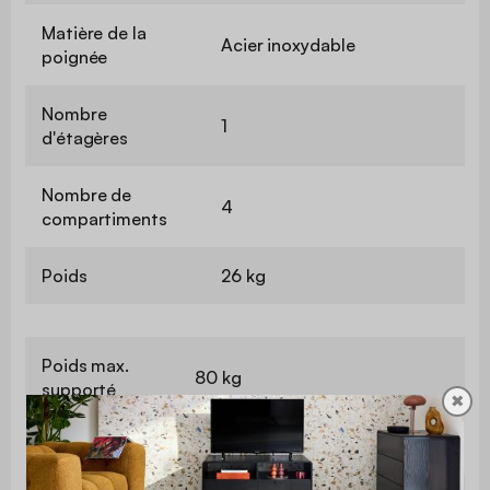
Matière de la
Acier inoxydable
poignée
Nombre
1
d'étagères
Nombre de
4
compartiments
Poids
26 kg
Poids max.
80 kg
supporté
✖
Utilisation
Intérieur