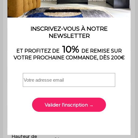
Usage
Usage domestique uniquement
Garantie
2 ans
Le montage est très simple,
Montage
une notice est fournie
Longueur
140 cm
Dimensions
L 140 x P 40 x H 52 cm
Epaisseur des
1,5 cm
panneaux
Dimensions de
L 44,4 x P 35,5 cm
l'étagère
Hauteur de