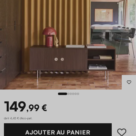
149
,99 €
dont 4,45 € d'éco-part
.
AJOUTER AU PANIER