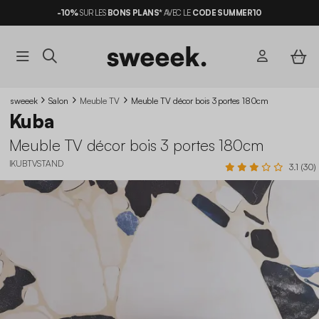
-10%
SUR LES
BONS PLANS*
AVEC LE
CODE SUMMER10
sweeek
Salon
Meuble TV
Meuble TV décor bois 3 portes 180cm
Kuba
Meuble TV décor bois 3 portes 180cm
IKUBTVSTAND
3.1 (30)