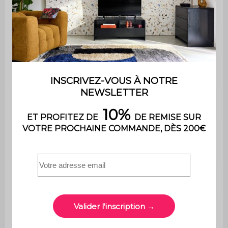
Garantie
2 ans
Le montage est très simple,
Montage
une notice est fournie
Dimensions
L 180 x P 43 x H 45 cm
Dimensions
L 180 x l 43 x E 1,5 cm
plateau
Dimensions
L 59.5 x H 40 cm
porte (x3)
Dimensions
L 57.6 x P 38 cm (x2) / L 58.5 x
étagère
P 38 cm (x1)
Hauteur entre
17,85 cm
les étagères