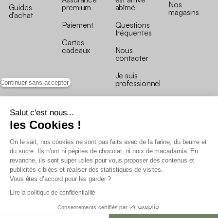
Nos
Guides
premium
abîmé
magasins
d’achat
Paiement
Questions
fréquentes
Cartes
cadeaux
Nous
contacter
Je suis
professionnel
Continuer sans accepter
Salut c'est nous...
les Cookies !
On le sait, nos cookies ne sont pas faits avec de la farine, du beurre et
Conditions générales de vente
du sucre. Ils n’ont ni pépites de chocolat, ni noix de macadamia. En
Conditions générales du programme de fidélité
revanche, ils sont super utiles pour vous proposer des contenus et
Charte de données personnelles
publicités ciblées et réaliser des statistiques de visites.
Conditions générales de vente Pro
Vous êtes d’accord pour les garder ?
Déclaration d’accessibilité
Lire la politique de confidentialité
Consentements certifiés par