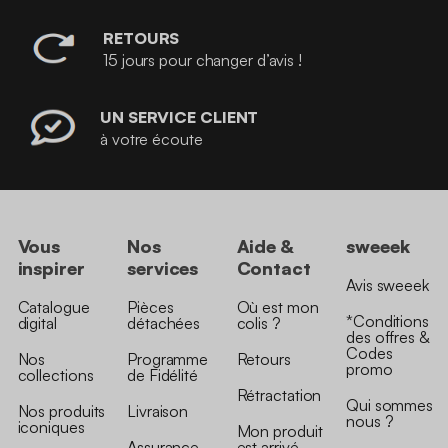
RETOURS
15 jours pour changer d’avis !
UN SERVICE CLIENT
à votre écoute
Vous
Nos
Aide &
sweeek
inspirer
services
Contact
Avis sweeek
Catalogue
Pièces
Où est mon
*Conditions
digital
détachées
colis ?
des offres &
Codes
Nos
Programme
Retours
promo
collections
de Fidélité
Rétractation
Qui sommes
Nos produits
Livraison
nous ?
iconiques
Mon produit
Assurance
est arrivé