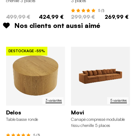
chenille 3 places
3 places
5 (1)
499,99 €
424,99 €
299,99 €
269,99 €
Nos clients ont aussi aimé
DESTOCKAGE
-55%
3 variantes
5 variantes
Delos
Movi
Table basse ronde
Canapé compressé modulable
tissu chenille 5 places
5 (3)