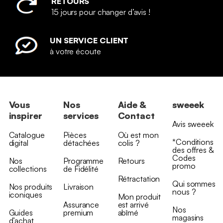
RETOURS
15 jours pour changer d’avis !
UN SERVICE CLIENT
à votre écoute
Vous
Nos
Aide &
sweeek
inspirer
services
Contact
Avis sweeek
Catalogue
Pièces
Où est mon
*Conditions
digital
détachées
colis ?
des offres &
Codes
Nos
Programme
Retours
promo
collections
de Fidélité
Rétractation
Qui sommes
Nos produits
Livraison
nous ?
iconiques
Mon produit
Assurance
est arrivé
Nos
Guides
premium
abîmé
magasins
d’achat