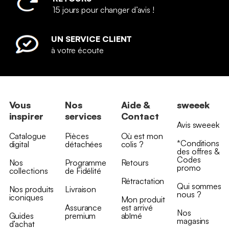
15 jours pour changer d’avis !
UN SERVICE CLIENT
à votre écoute
Vous
Nos
Aide &
sweeek
inspirer
services
Contact
Avis sweeek
Catalogue
Pièces
Où est mon
*Conditions
digital
détachées
colis ?
des offres &
Codes
Nos
Programme
Retours
promo
collections
de Fidélité
Rétractation
Qui sommes
Nos produits
Livraison
nous ?
iconiques
Mon produit
Assurance
est arrivé
Nos
Guides
premium
abîmé
magasins
d’achat