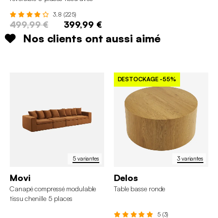
coffre
3.8 (225)
499,99 €
399,99 €
Nos clients ont aussi aimé
DESTOCKAGE
-55%
5 variantes
3 variantes
Movi
Delos
Canapé compressé modulable
Table basse ronde
tissu chenille 5 places
5 (3)