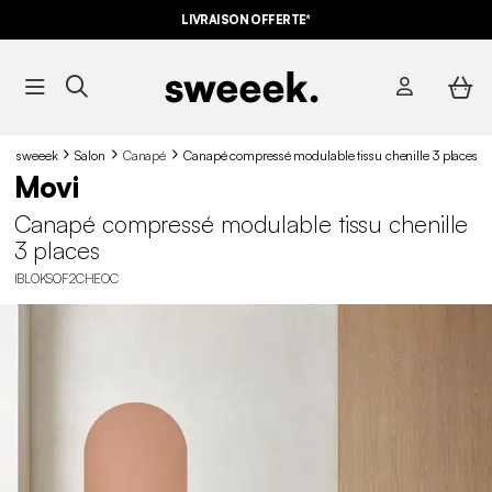
LIVRAISON OFFERTE*
sweeek
Salon
Canapé
Canapé compressé modulable tissu chenille 3 places
Movi
Canapé compressé modulable tissu chenille
3 places
IBLOKSOF2CHEOC