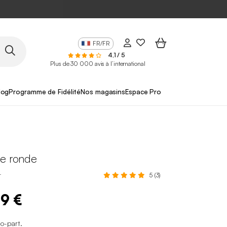
FR/FR
4,1 / 5
Plus de 30 000 avis à l’international
log
Programme de Fidélité
Nos magasins
Espace Pro
se ronde
L
5 (3)
99 €
co-part
.