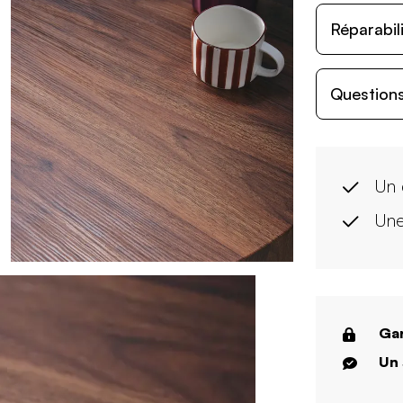
Réparabil
Questions
Un 
Une
Gar
Un 