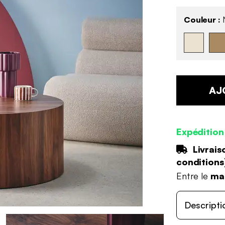
Couleur :
AJ
Expédition
Livrais
conditions
Entre le
mar
Descripti