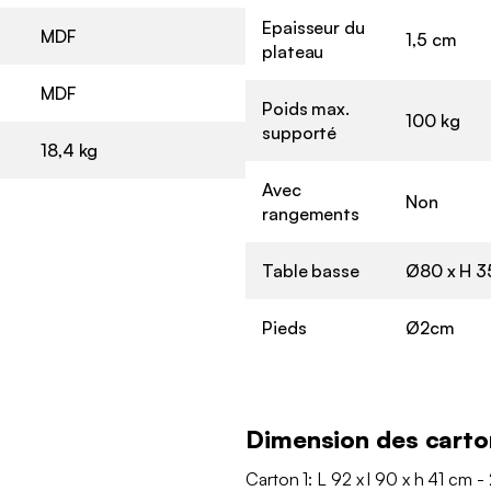
Epaisseur du
MDF
1,5 cm
plateau
MDF
Poids max.
100 kg
supporté
18,4 kg
Avec
Non
rangements
Table basse
Ø80 x H 
Pieds
Ø2cm
Dimension des carto
Carton 1: L 92 x l 90 x h 41 cm - 