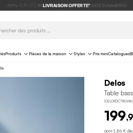
LIVRAISON OFFERTE*
tés
Produits
Pièces de la maison
Styles
Prix mini
Catalogues
B
de
Delos
Table bas
IDELORDCT80WA
199
,
dont 2,86 € d'é