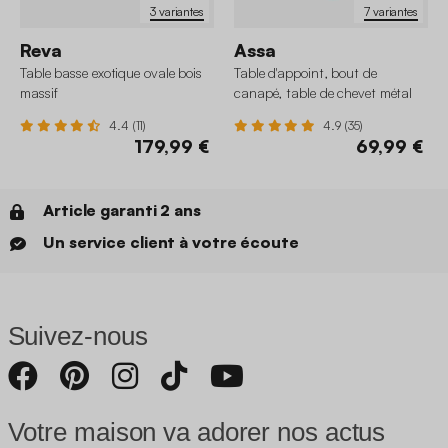
3 variantes
7 variantes
Reva
Assa
Table basse exotique ovale bois
Table d'appoint, bout de
massif
canapé, table de chevet métal
Ø32 x H43,5cm
4.4 (11)
4.9 (35)
179,99 €
69,99 €
Article garanti 2 ans
Un service client à votre écoute
Suivez-nous
Votre maison va adorer nos actus