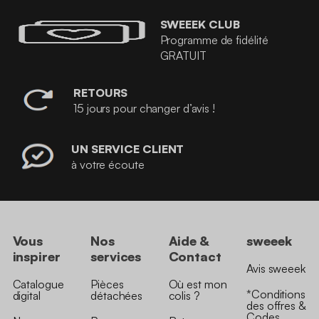
SWEEEK CLUB
Programme de fidélité
GRATUIT
RETOURS
15 jours pour changer d’avis !
UN SERVICE CLIENT
à votre écoute
Vous
Nos
Aide &
sweeek
inspirer
services
Contact
Avis sweeek
Catalogue
Pièces
Où est mon
*Conditions
digital
détachées
colis ?
des offres &
Codes