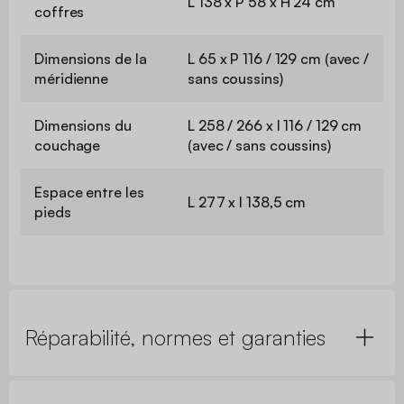
L 138 x P 58 x H 24 cm
coffres
Dimensions de la
L 65 x P 116 / 129 cm (avec /
méridienne
sans coussins)
Dimensions du
L 258 / 266 x l 116 / 129 cm
couchage
(avec / sans coussins)
Espace entre les
L 277 x l 138,5 cm
pieds
Réparabilité, normes et garanties