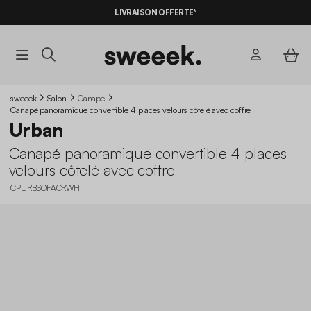
-10%
SUR LES
BONS PLANS*
LIVRAISON OFFERTE*
AVEC LE
CODE SUMMER10
sweeek
Salon
Canapé
Canapé panoramique convertible 4 places velours côtelé avec coffre
Urban
Canapé panoramique convertible 4 places
velours côtelé avec coffre
ICPURBSOFACRWH