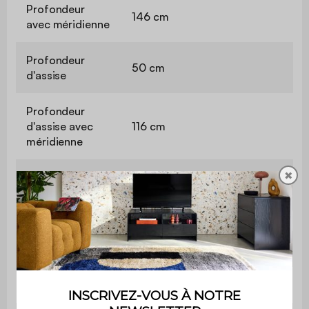
Profondeur
146 cm
avec méridienne
Profondeur
50 cm
d'assise
Profondeur
d'assise avec
116 cm
méridienne
✖
Largeur
15 cm
d'accoudoir
Confort de l'assise
Ferme
Convertible
Oui