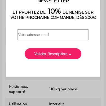
Type de couchage
Occasionnel
Confort du
Ferme
couchage
Epaisseur du
4,8 cm
couchage
Longueur du
258 cm
couchage
Largeur du
129 cm
couchage
Poids max.
110 kg par place
supporté
Utilisation
Intérieur