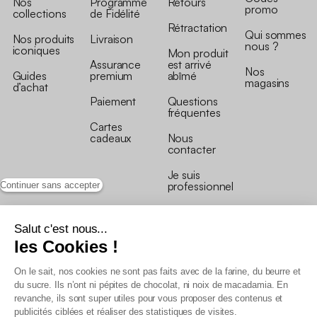
Nos
Programme
Retours
promo
collections
de Fidélité
Rétractation
Qui sommes
Nos produits
Livraison
nous ?
iconiques
Mon produit
Assurance
est arrivé
Nos
Guides
premium
abîmé
magasins
d’achat
Paiement
Questions
fréquentes
Cartes
cadeaux
Nous
contacter
Je suis
professionnel
Continuer sans accepter
Salut c'est nous...
les Cookies !
On le sait, nos cookies ne sont pas faits avec de la farine, du beurre et
Conditions générales de vente
du sucre. Ils n’ont ni pépites de chocolat, ni noix de macadamia. En
Conditions générales du programme de fidélité
revanche, ils sont super utiles pour vous proposer des contenus et
Charte de données personnelles
publicités ciblées et réaliser des statistiques de visites.
Conditions générales de vente Pro