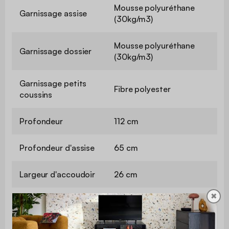
Mousse polyuréthane
Garnissage assise
(30kg/m3)
Mousse polyuréthane
Garnissage dossier
(30kg/m3)
Garnissage petits
Fibre polyester
coussins
Profondeur
112 cm
Profondeur d'assise
65 cm
Largeur d'accoudoir
26 cm
✖
Confort de
Equilibré
l'assise