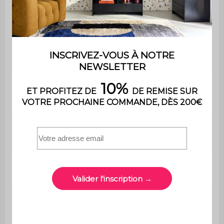
Convertible
Oui
Type de
Occasionnel
couchage
Confort du
Equilibré
couchage
Epaisseur du
20 cm
couchage
Longueur du
184 cm
couchage
Largeur du
160 cm
couchage