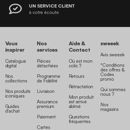
UN SERVICE CLIENT
à votre écoute
Vous
Nos
Aide &
sweeek
inspirer
services
Contact
Avis sweeek
Catalogue
Pièces
Où est mon
*Conditions
digital
détachées
colis ?
des offres &
Codes
Nos
Programme
Retours
promo
collections
de Fidélité
Rétractation
Qui sommes
Nos produits
Livraison
nous ?
iconiques
Mon produit
Assurance
est arrivé
Nos
Guides
premium
abîmé
magasins
d’achat
Paiement
Questions
fréquentes
Cartes