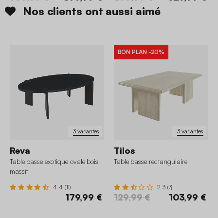
Nos clients ont aussi aimé
BON PLAN
-20%
3 variantes
3 variantes
Reva
Tilos
Table basse exotique ovale bois
Table basse rectangulaire
massif
4.4 (11)
2.3 (3)
179,99 €
129,99 €
103,99 €