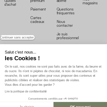
Guides
premium
abîmé
magasins
d’achat
Paiement
Questions
fréquentes
Cartes
cadeaux
Nous
contacter
Je suis
professionnel
Continuer sans accepter
Salut c'est nous...
les Cookies !
On le sait, nos cookies ne sont pas faits avec de la farine, du beurre et
Conditions générales de vente
du sucre. Ils n’ont ni pépites de chocolat, ni noix de macadamia. En
Conditions générales du programme de fidélité
revanche, ils sont super utiles pour vous proposer des contenus et
Charte de données personnelles
publicités ciblées et réaliser des statistiques de visites.
Conditions générales de vente Pro
Vous êtes d’accord pour les garder ?
Déclaration d’accessibilité
Lire la politique de confidentialité
Consentements certifiés par
Je choisis
OK pour moi