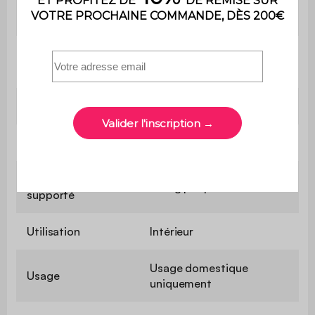
Mousse polyuréthane
Garnissage assise
(30kg/m3)
Profondeur
60 - 80 cm
d'assise
Confort de l'assise
Equilibré
Convertible
Non
Poids max.
110 kg par place
supporté
Utilisation
Intérieur
Usage domestique
Usage
uniquement