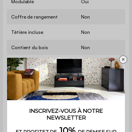
Modulable
Oui
Coffre de rangement
Non
Têtière incluse
Non
Contient du bois
Non
✖
Matière
Velours côtelé
Matière de la structure
Mousse
Grammage du tissu
330 g/m²
Garnissage
PU