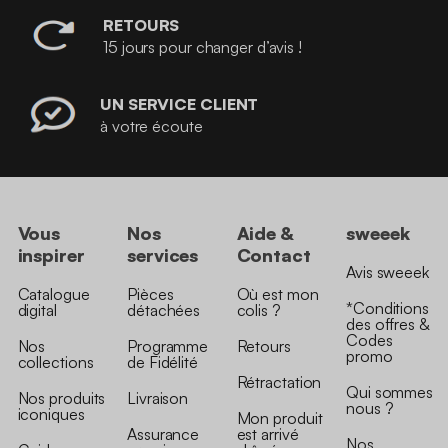
RETOURS
15 jours pour changer d’avis !
UN SERVICE CLIENT
à votre écoute
Vous
Nos
Aide &
sweeek
inspirer
services
Contact
Avis sweeek
Catalogue
Pièces
Où est mon
*Conditions
digital
détachées
colis ?
des offres &
Codes
Nos
Programme
Retours
promo
collections
de Fidélité
Rétractation
Qui sommes
Nos produits
Livraison
nous ?
iconiques
Mon produit
Assurance
est arrivé
Nos