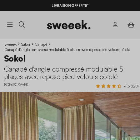
-10%
SUR LES
BONS PLANS*
LIVRAISON OFFERTE*
AVEC LE
CODE SUMMER10
sweeek
Salon
Canapé
Canapé d'angle compressé modulable 5 places avec repose pied velours côtelé
Sokol
Canapé d'angle compressé modulable 5
places avec repose pied velours côtelé
ISOK6SCRVVKK
4.3 (128)