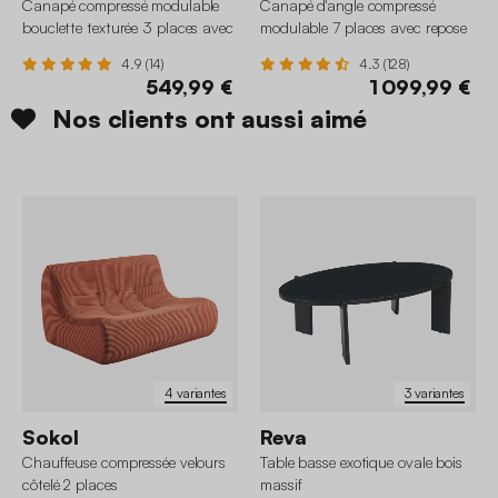
Canapé compressé modulable
Canapé d'angle compressé
bouclette texturée 3 places avec
modulable 7 places avec repose
repose pied
pied velours côtelé
4.9 (14)
4.3 (128)
549,99 €
1 099,99 €
Nos clients ont aussi aimé
4 variantes
3 variantes
Sokol
Reva
Chauffeuse compressée velours
Table basse exotique ovale bois
côtelé 2 places
massif