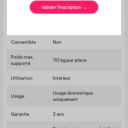
60 cm
d'assise
Confort de
Equilibré
l'assise
Convertible
Non
Poids max.
110 kg par place
supporté
Utilisation
Intérieur
Usage domestique
Usage
uniquement
Garantie
2 ans