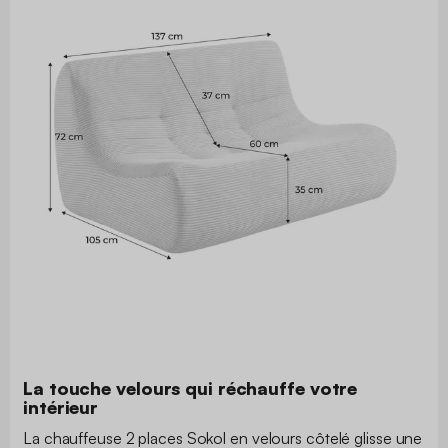
La touche velours qui réchauffe votre
intérieur
La chauffeuse 2 places Sokol en velours côtelé glisse une