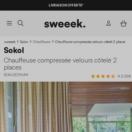
-10%
SUR LES
BONS PLANS*
LIVRAISON OFFERTE*
AVEC LE
CODE SUMMER10
sweeek
Salon
Chauffeuse
Chauffeuse compressée velours côtelé 2 places
Sokol
Chauffeuse compressée velours côtelé 2
places
ISOKLS2CRVVKK
4.3 (129)