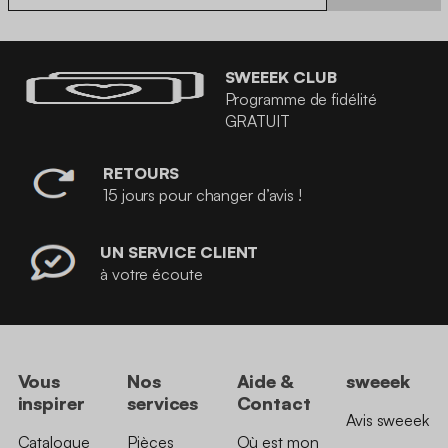
SWEEEK CLUB
Programme de fidélité
GRATUIT
RETOURS
15 jours pour changer d’avis !
UN SERVICE CLIENT
à votre écoute
Vous
Nos
Aide &
sweeek
inspirer
services
Contact
Avis sweeek
Catalogue
Pièces
Où est mon