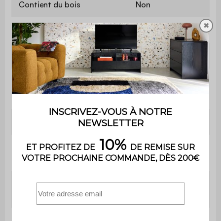
Contient du bois
Non
✖
Matière
Velours côtelé
Matière de la structure
Mousse
Grammage du tissu
330 g/m²
Garnissage
PU
Garnissage
Mousse polyuréthane
assise
(30kg/m3)
Garnissage
Mousse polyuréthane
dossier
(30kg/m3)
Profondeur