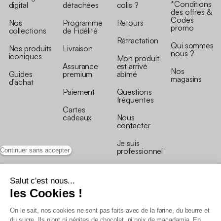
*Conditions
digital
détachées
colis ?
des offres &
Codes
Nos
Programme
Retours
promo
collections
de Fidélité
Rétractation
Qui sommes
Nos produits
Livraison
nous ?
iconiques
Mon produit
Assurance
est arrivé
Nos
Guides
premium
abîmé
magasins
d’achat
Paiement
Questions
fréquentes
Cartes
cadeaux
Nous
contacter
Je suis
professionnel
Continuer sans accepter
Salut c'est nous...
les Cookies !
On le sait, nos cookies ne sont pas faits avec de la farine, du beurre et
Conditions générales de vente
du sucre. Ils n’ont ni pépites de chocolat, ni noix de macadamia. En