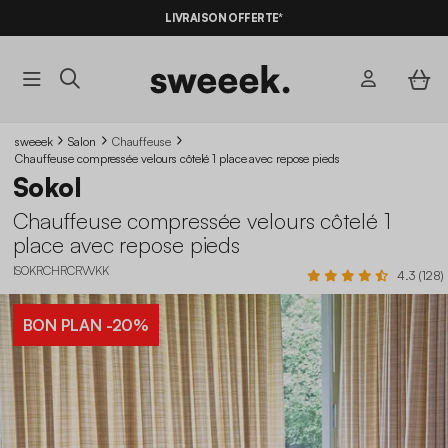
-10%
SUR LES
BONS PLANS*
LIVRAISON OFFERTE*
AVEC LE
CODE SUMMER10
sweeek
Salon
Chauffeuse
Chauffeuse compressée velours côtelé 1 place avec repose pieds
Sokol
Chauffeuse compressée velours côtelé 1
place avec repose pieds
ISOKRCHRCRVVKK
4.3 (128)
BON PLAN
-20%