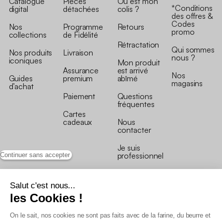
Catalogue
Pièces
Où est mon
*Conditions
digital
détachées
colis ?
des offres &
Codes
Nos
Programme
Retours
promo
collections
de Fidélité
Rétractation
Qui sommes
Nos produits
Livraison
nous ?
iconiques
Mon produit
Assurance
est arrivé
Nos
Guides
premium
abîmé
magasins
d’achat
Paiement
Questions
fréquentes
Cartes
cadeaux
Nous
contacter
Je suis
professionnel
Continuer sans accepter
Salut c'est nous...
les Cookies !
On le sait, nos cookies ne sont pas faits avec de la farine, du beurre et
Conditions générales de vente