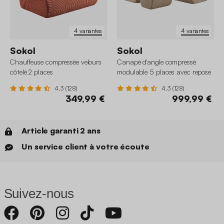
4 variantes
4 variantes
Sokol
Sokol
Chauffeuse compressée velours
Canapé d'angle compressé
côtelé 2 places
modulable 5 places avec repose
pied velours côtelé
4.3 (128)
4.3 (128)
349,99 €
999,99 €
Article garanti 2 ans
Un service client à votre écoute
Suivez-nous