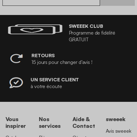
SWEEEK CLUB
Programme de fidélité
GRATUIT
RETOURS
15 jours pour changer d’avis !
UN SERVICE CLIENT
à votre écoute
Vous
Nos
Aide &
sweeek
inspirer
services
Contact
Avis sweeek