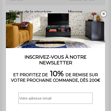
Matière de la structure
Mousse
✖
Grammage du tissu
330 g/m²
Garnissage
PU
Mousse polyuréthane
Garnissage assise
(30kg/m3)
Garnissage
Mousse polyuréthane
dossier
(30kg/m3)
Hauteur d'assise
35 cm
Profondeur
60 cm