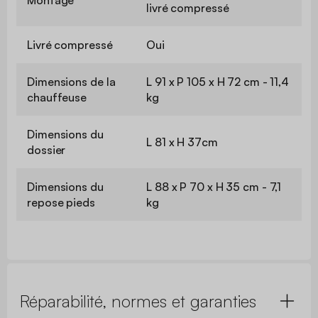
Montage
livré compressé
Livré compressé
Oui
Dimensions de la
L 91 x P 105 x H 72 cm - 11,4
chauffeuse
kg
Dimensions du
L 81 x H 37cm
dossier
Dimensions du
L 88 x P 70 x H 35 cm - 7,1
repose pieds
kg
Réparabilité, normes et garanties