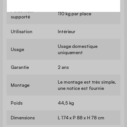
Poids max.
110 kg par place
supporté
Utilisation
Intérieur
Usage domestique
Usage
uniquement
Garantie
2 ans
Le montage est très simple,
Montage
une notice est fournie
Poids
44,5 kg
Dimensions
L 174 x P 88 x H 78 cm