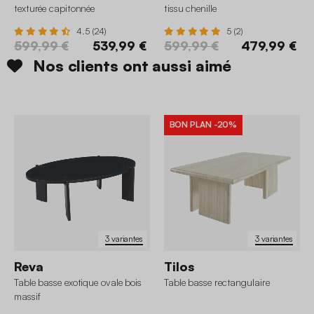
texturée capitonnée
tissu chenille
4.5 (24)
5 (2)
599,99 €
539,99 €
599,99 €
479,99 €
Nos clients ont aussi aimé
BON PLAN
-20%
3 variantes
3 variantes
Reva
Tilos
Table basse exotique ovale bois
Table basse rectangulaire
massif