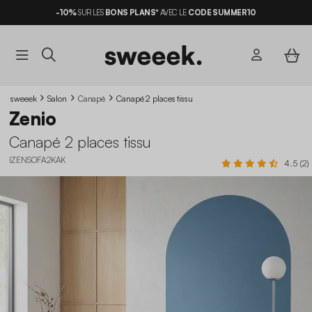
-10%
SUR LES
BONS PLANS*
AVEC LE
CODE SUMMER10
sweeek
Salon
Canapé
Canapé 2 places tissu
Zenio
Canapé 2 places tissu
IZENSOFA2KAK
4.5 (2)