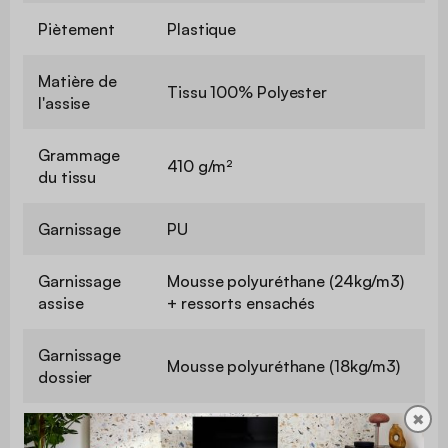
Piètement
Plastique
Matière de
Tissu 100% Polyester
l'assise
Grammage
410 g/m²
du tissu
Garnissage
PU
Garnissage
Mousse polyuréthane (24kg/m3)
assise
+ ressorts ensachés
Garnissage
Mousse polyuréthane (18kg/m3)
dossier
✖
Garnissage
Mousse polyuréthane (15kg/m3)