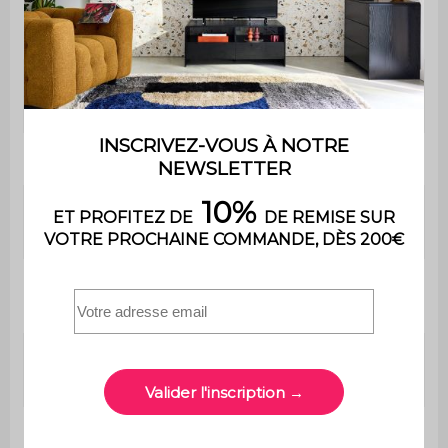
accoudoirs
Garnissage petits
Fibre polyester
coussins
Profondeur
88 cm
Profondeur
55 cm
d'assise
Largeur
23 cm
d'accoudoir
Confort de
Equilibré
l'assise
Convertible
Non