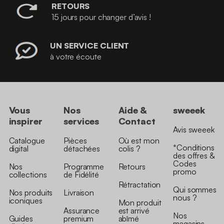
RETOURS
15 jours pour changer d’avis !
UN SERVICE CLIENT
à votre écoute
Vous
Nos
Aide &
sweeek
inspirer
services
Contact
Avis sweeek
Catalogue
Pièces
Où est mon
*Conditions
digital
détachées
colis ?
des offres &
Codes
Nos
Programme
Retours
promo
collections
de Fidélité
Rétractation
Qui sommes
Nos produits
Livraison
nous ?
iconiques
Mon produit
Assurance
est arrivé
Nos
Guides
premium
abîmé
magasins