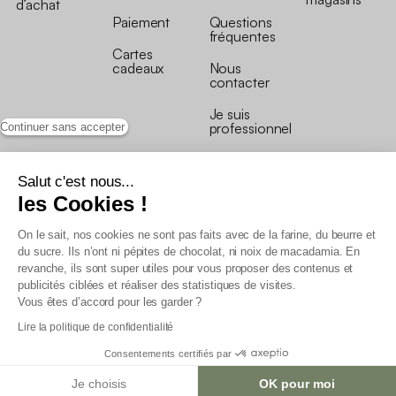
d’achat
Paiement
Questions
fréquentes
Cartes
cadeaux
Nous
contacter
Je suis
professionnel
Continuer sans accepter
Salut c'est nous...
les Cookies !
On le sait, nos cookies ne sont pas faits avec de la farine, du beurre et
Conditions générales de vente
du sucre. Ils n’ont ni pépites de chocolat, ni noix de macadamia. En
Conditions générales du programme de fidélité
revanche, ils sont super utiles pour vous proposer des contenus et
Charte de données personnelles
publicités ciblées et réaliser des statistiques de visites.
Conditions générales de vente Pro
Vous êtes d’accord pour les garder ?
Déclaration d’accessibilité
Lire la politique de confidentialité
Consentements certifiés par
Je choisis
OK pour moi