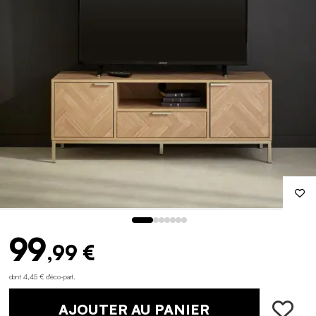
99
,99 €
dont 4,45 € d'éco-part
.
AJOUTER AU PANIER