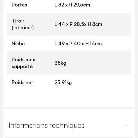
Portes
L 32 x H 29,5cm
Tiroir
L 44 x P 28.5x H 8cm
(intérieur)
Niche
L 49 x P 40 x H 14cm
Poids max
35kg
supporté
Poids net
23,91kg
Informations techniques