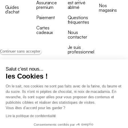
Assurance
est arrivé
Nos
Guides
premium
abîmé
magasins
d’achat
Paiement
Questions
fréquentes
Cartes
cadeaux
Nous
contacter
Je suis
professionnel
Continuer sans accepter
Salut c'est nous...
les Cookies !
On le sait, nos cookies ne sont pas faits avec de la farine, du beurre et
Conditions générales de vente
du sucre. Ils n’ont ni pépites de chocolat, ni noix de macadamia. En
Conditions générales du programme de fidélité
revanche, ils sont super utiles pour vous proposer des contenus et
Charte de données personnelles
publicités ciblées et réaliser des statistiques de visites.
Conditions générales de vente Pro
Vous êtes d’accord pour les garder ?
Déclaration d’accessibilité
Lire la politique de confidentialité
Consentements certifiés par