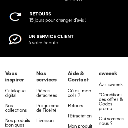
RETOURS
15 jours pour changer d’avis !
UN SERVICE CLIENT
à votre écoute
Vous
Nos
Aide &
sweeek
inspirer
services
Contact
Avis sweeek
Catalogue
Pièces
Où est mon
*Conditions
digital
détachées
colis ?
des offres &
Codes
Nos
Programme
Retours
promo
collections
de Fidélité
Rétractation
Qui sommes
Nos produits
Livraison
nous ?
iconiques
Mon produit