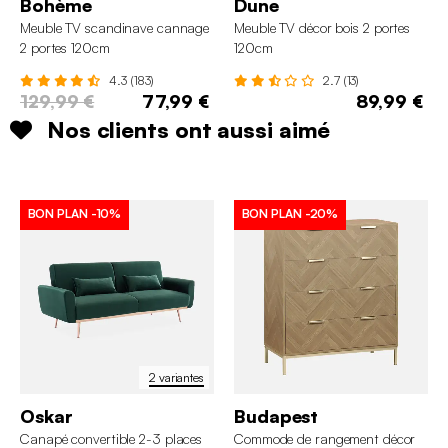
Bohème
Dune
Meuble TV scandinave cannage
Meuble TV décor bois 2 portes
2 portes 120cm
120cm
4.3 (183)
2.7 (13)
129,99 €
77,99 €
89,99 €
Nos clients ont aussi aimé
BON PLAN
-10%
BON PLAN
-20%
2 variantes
Oskar
Budapest
Canapé convertible 2-3 places
Commode de rangement décor