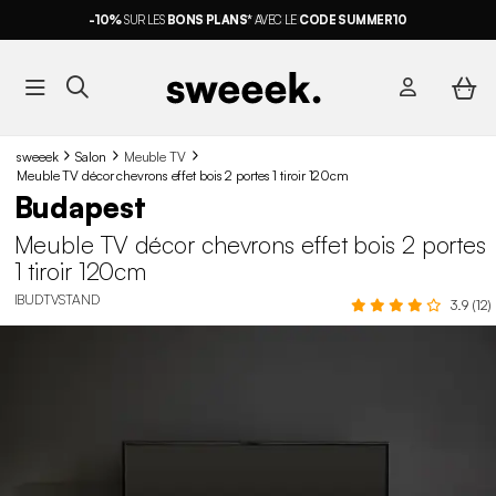
-10%
SUR LES
BONS PLANS*
AVEC LE
CODE SUMMER10
sweeek
Salon
Meuble TV
Meuble TV décor chevrons effet bois 2 portes 1 tiroir 120cm
Budapest
Meuble TV décor chevrons effet bois 2 portes
1 tiroir 120cm
IBUDTVSTAND
3.9 (12)