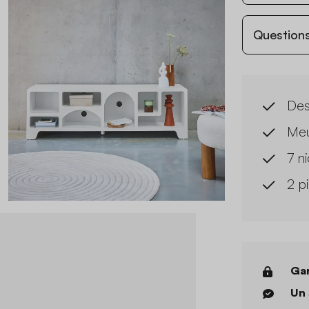
Questions
Des
Meu
7 n
2 p
Gar
Un 