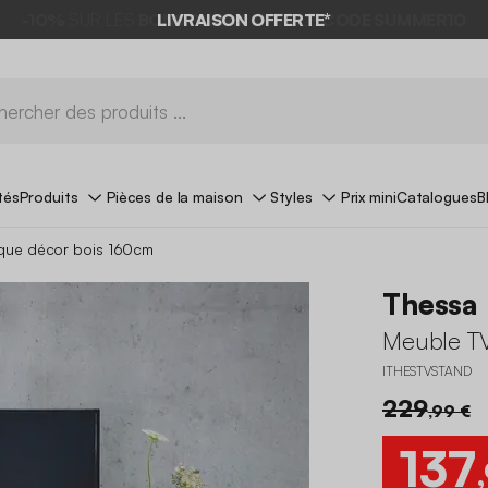
LIVRAISON OFFERTE*
tés
Produits
Pièces de la maison
Styles
Prix mini
Catalogues
B
que décor bois 160cm
Thessa
Meuble TV
ITHESTVSTAND
229
,99 €
137