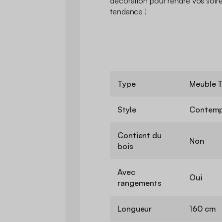
décoration pour rendre vos soiré
tendance !
Type
Meuble 
Style
Contemp
Contient du
Non
bois
Avec
Oui
rangements
Longueur
160 cm