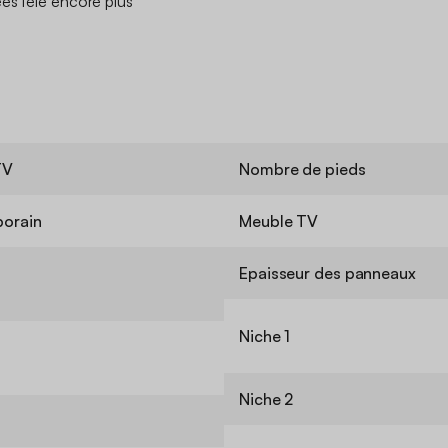
es télé encore plus
TV
Nombre de pieds
orain
Meuble TV
Epaisseur des panneaux
Niche 1
Niche 2