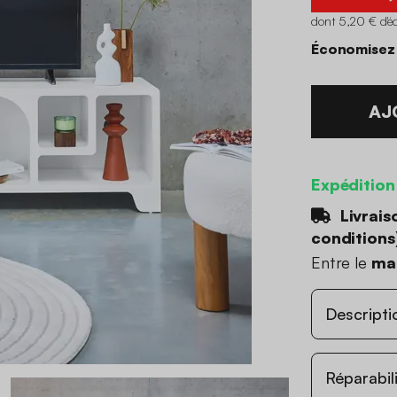
dont 5,20 € d'é
Économisez
AJ
Expédition
Livrais
conditions
Entre le
mar
Descripti
Réparabil