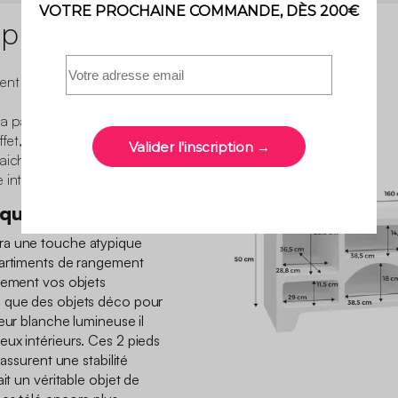
 produit
nt de votre intérieur tout
a par son design à la fois
uffet, commode, table de
raichissant apportent
intérieur.
ique
ra une touche atypique
partiments de rangement
lement vos objets
i que des objets déco pour
eur blanche lumineuse il
ux intérieurs. Ces 2 pieds
 assurent une stabilité
it un véritable objet de