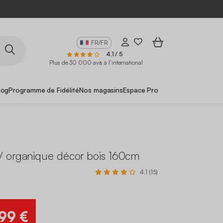
FR/FR
4,1 / 5
Plus de 30 000 avis à l’international
log
Programme de Fidélité
Nos magasins
Espace Pro
 organique décor bois 160cm
4.1 (15)
,99 €