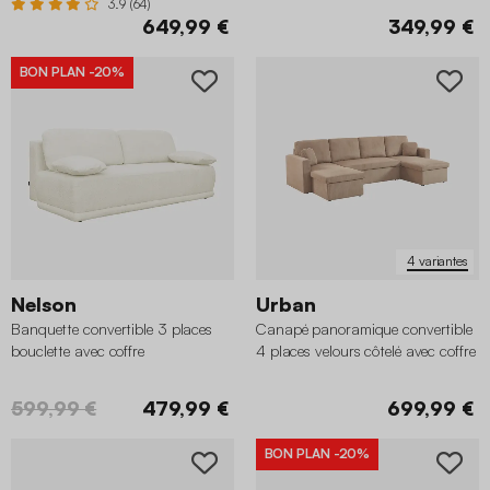
3.9 (64)
649,99 €
349,99 €
BON PLAN
-20%
4 variantes
Nelson
Urban
Banquette convertible 3 places
Canapé panoramique convertible
bouclette avec coffre
4 places velours côtelé avec coffre
599,99 €
479,99 €
699,99 €
BON PLAN
-20%