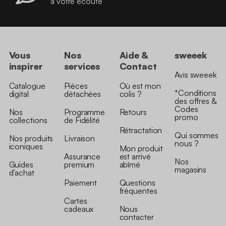
à votre écoute
Vous
Nos
Aide &
sweeek
inspirer
services
Contact
Avis sweeek
Catalogue
Pièces
Où est mon
*Conditions
digital
détachées
colis ?
des offres &
Codes
Nos
Programme
Retours
promo
collections
de Fidélité
Rétractation
Qui sommes
Nos produits
Livraison
nous ?
iconiques
Mon produit
Assurance
est arrivé
Nos
Guides
premium
abîmé
magasins
d’achat
Paiement
Questions
fréquentes
Cartes
cadeaux
Nous
contacter