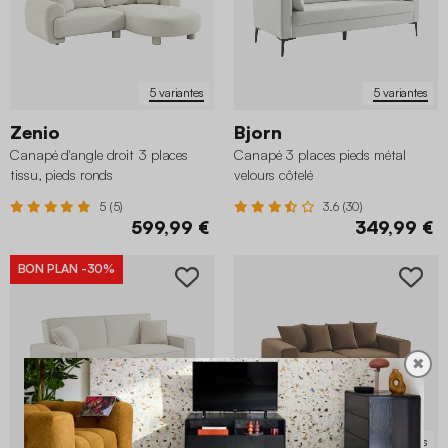
5 variantes
5 variantes
Zenio
Bjorn
Canapé d'angle droit 3 places
Canapé 3 places pieds métal
tissu, pieds ronds
velours côtelé
5 (5)
3.6 (30)
599,99 €
349,99 €
BON PLAN
-30%
✖
5 variantes