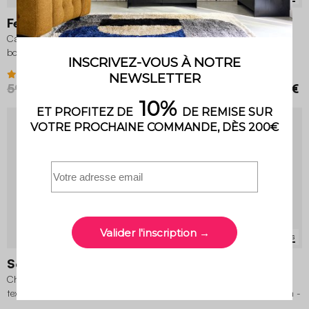
Feel
Movi
Canapé convertible 3 places
Canapé compressé modulable
bouclette
tissu chenille 3 places
3.5 (8)
599,99 €
419,99 €
349,99 €
5 variantes
4 variantes
Sokol
Nido
Chauffeuse compressée bouclette
Canapé lit convertible 3 places
texturée 2 places
tissu chenille avec matelas 10cm -
Fabriqué en France