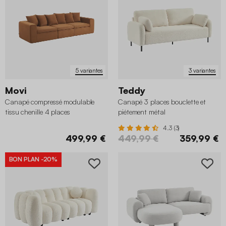
5 variantes
3 variantes
Movi
Teddy
Canapé compressé modulable
Canapé 3 places bouclette et
tissu chenille 4 places
piétement métal
4.3 (3)
499,99 €
449,99 €
359,99 €
BON PLAN
-20%