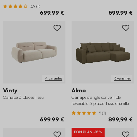
texturée
3.9 (11)
699,99 €
599,99 €
4 variantes
3 variantes
Vinty
Almo
Canapé 3 places tissu
Canapé d'angle convertible
réversible 3 places tissu chenille
avec coffre
5 (2)
699,99 €
899,99 €
BON PLAN
-15%