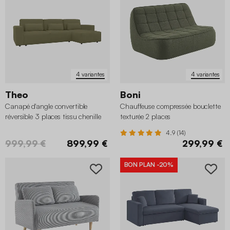
4 variantes
4 variantes
Theo
Boni
Canapé d'angle convertible
Chauffeuse compressée bouclette
réversible 3 places tissu chenille
texturée 2 places
avec coffre
4.9 (14)
999,99 €
899,99 €
299,99 €
BON PLAN
-20%