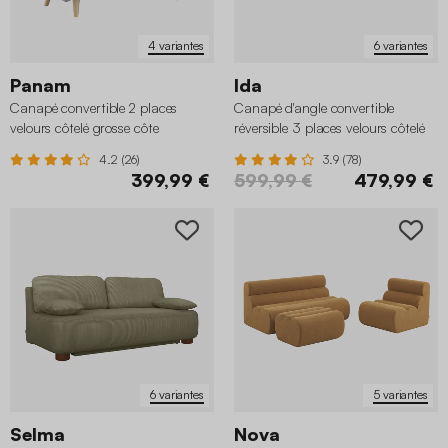
4 variantes
6 variantes
Panam
Ida
Canapé convertible 2 places
Canapé d'angle convertible
velours côtelé grosse côte
réversible 3 places velours côtelé
avec coffre
4.2 (26)
3.9 (78)
399,99 €
599,99 €
479,99 €
6 variantes
5 variantes
Selma
Nova