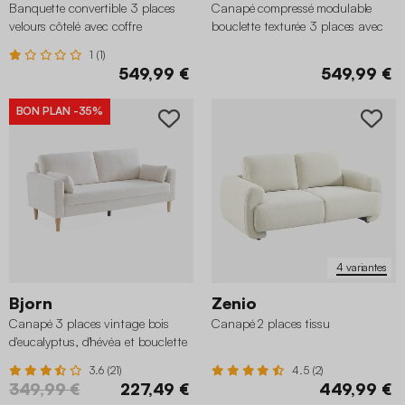
Banquette convertible 3 places
Canapé compressé modulable
velours côtelé avec coffre
bouclette texturée 3 places avec
repose pied
1 (1)
549,99 €
549,99 €
BON PLAN
-35%
4 variantes
Bjorn
Zenio
Canapé 3 places vintage bois
Canapé 2 places tissu
d'eucalyptus, d'hévéa et bouclette
3.6 (21)
4.5 (2)
349,99 €
227,49 €
449,99 €