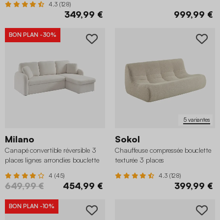
4.3 (128)
349,99 €
999,99 €
BON PLAN
-30%
5 variantes
Milano
Sokol
Canapé convertible réversible 3
Chauffeuse compressée bouclette
places lignes arrondies bouclette
texturée 3 places
avec coffre
4 (45)
4.3 (128)
649,99 €
454,99 €
399,99 €
BON PLAN
-10%