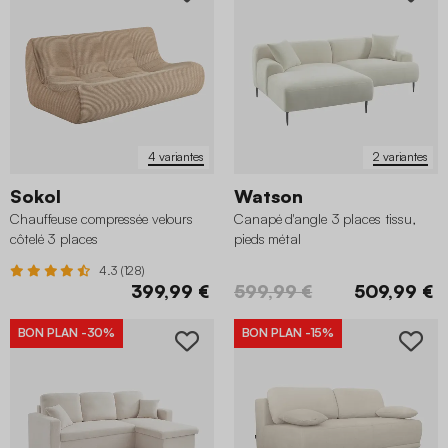
4 variantes
2 variantes
Sokol
Watson
Chauffeuse compressée velours
Canapé d'angle 3 places tissu,
côtelé 3 places
pieds métal
4.3 (128)
399,99 €
599,99 €
509,99 €
BON PLAN
-30%
BON PLAN
-15%