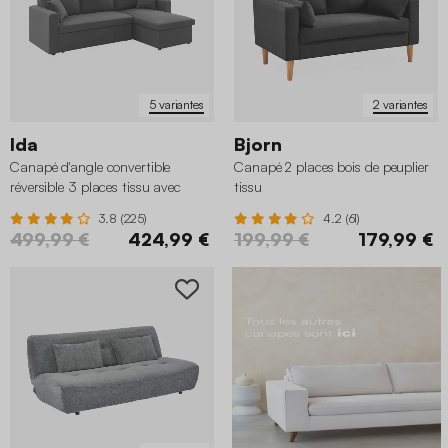
5 variantes
2 variantes
Ida
Bjorn
Canapé d'angle convertible
Canapé 2 places bois de peuplier
réversible 3 places tissu avec
tissu
coffre
3.8 (225)
4.2 (61)
499,99 €
424,99 €
199,99 €
179,99 €