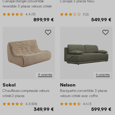
Canapé d'angle convertible
Canapé 3 places tissu
réversible 3 places velours côtelé
avec coffre
4.4 (17)
3 (2)
899,99 €
549,99 €
4 variantes
6 variantes
Sokol
Nelson
Chauffeuse compressée velours
Banquette convertible 3 places
côtelé 2 places
velours côtelé avec coffre
4.3 (128)
4.6 (7)
349,99 €
599,99 €