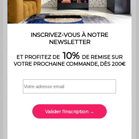
20 cm
d'accoudoir
Confort de
Equilibré
l'assise
Convertible
Oui
Type de
Occasionnel
couchage
Confort du
Equilibré
couchage
Epaisseur du
16 cm
couchage
Longueur du
197 cm
couchage