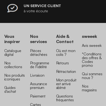
UN SERVICE CLIENT
à votre écoute
Vous
Nos
Aide &
sweeek
inspirer
services
Contact
Avis sweeek
Catalogue
Pièces
Où est mon
*Conditions
digital
détachées
colis ?
des offres &
Codes
Nos
Programme
Retours
promo
collections
de Fidélité
Rétractation
Qui sommes
Nos produits
Livraison
nous ?
iconiques
Mon produit
Assurance
est arrivé
Nos
Guides
premium
abîmé
magasins
d’achat
Paiement
Questions
fréquentes
Cartes