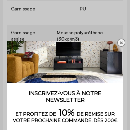
Garnissage
PU
Garnissage
Mousse polyuréthane
assise
(30kg/m3)
✖
Garnissage
Mousse polyuréthane
dossier
(30kg/m3)
Poids max.
110 kg par place
supporté
Utilisation
Intérieur
Usage domestique
Usage
uniquement