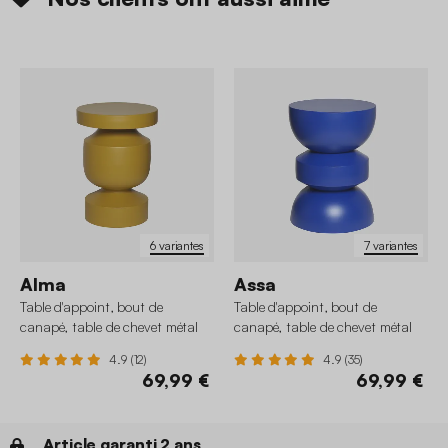
6 variantes
7 variantes
Alma
Assa
Table d'appoint, bout de
Table d'appoint, bout de
canapé, table de chevet métal
canapé, table de chevet métal
Ø30,5 x H43,5cm
Ø32 x H43,5cm
4.9 (12)
4.9 (35)
69,99 €
69,99 €
Article garanti 2 ans