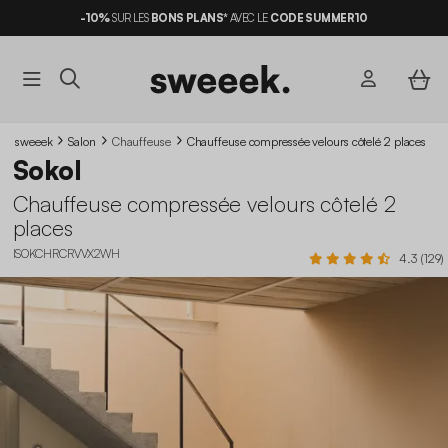
-10%
SUR LES
BONS PLANS*
AVEC LE
CODE SUMMER10
sweeek
Salon
Chauffeuse
Chauffeuse compressée velours côtelé 2 places
Sokol
Chauffeuse compressée velours côtelé 2
places
ISOKCHRCRVVX2WH
4.3 (129)