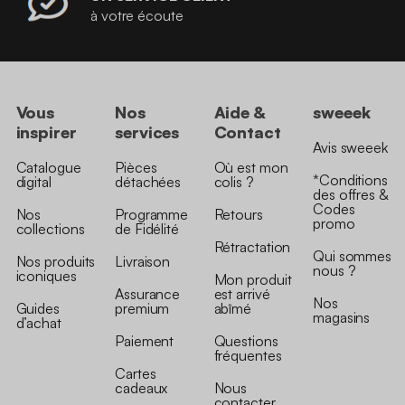
à votre écoute
Vous
Nos
Aide &
sweeek
inspirer
services
Contact
Avis sweeek
Catalogue
Pièces
Où est mon
*Conditions
digital
détachées
colis ?
des offres &
Codes
Nos
Programme
Retours
promo
collections
de Fidélité
Rétractation
Qui sommes
Nos produits
Livraison
nous ?
iconiques
Mon produit
Assurance
est arrivé
Nos
Guides
premium
abîmé
magasins
d’achat
Paiement
Questions
fréquentes
Cartes
cadeaux
Nous
contacter