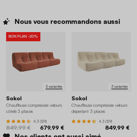
Nous vous recommandons
aussi
BON PLAN
-20%
5 variantes
3 variantes
Sokol
Sokol
Chauffeuse compressée velours
Chauffeuse compressée velours
côtelé 3 places
déperlant 3 places
4.3 (129)
4.3 (129)
849,99 €
679,99 €
849,99 €
Nos clients ont aussi aimé