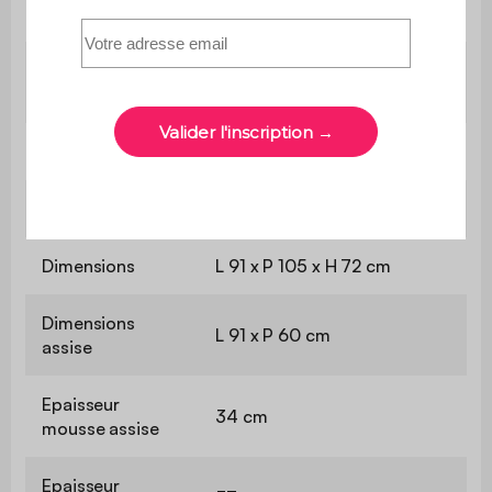
Garantie
2 ans
Pas de montage : produit
Montage
livré compressé
Poids
11,4 kg
Livré compressé
Oui
Dimensions
L 91 x P 105 x H 72 cm
Dimensions
L 91 x P 60 cm
assise
Epaisseur
34 cm
mousse assise
Epaisseur