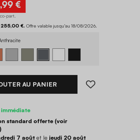
,99 €
éco-part
.
 255,00 €.
Offre valable jusqu’au 18/08/2026.
nthracite
OUTER AU PANIER
 immédiate
on standard offerte (
voir
)
dredi 7 août
et le
jeudi 20 août