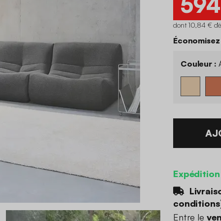
594
dont 10,84 € d'
Économisez
Couleur :
A
AJ
Expédition
Livrais
conditions
Entre le
ven