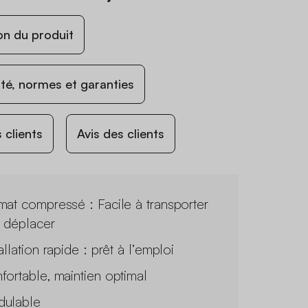
on du produit
ité, normes et garanties
 clients
Avis des clients
mat compressé : Facile à transporter
à déplacer
allation rapide : prêt à l’emploi
fortable, maintien optimal
ulable