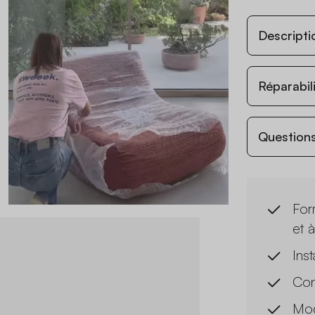
Descripti
Réparabil
Questions
For
et 
Inst
Con
Mod