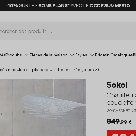
-10%
SUR LES
BONS PLANS*
AVEC LE
CODE SUMMER10
tés
Produits
Pièces de la maison
Styles
Prix mini
Catalogues
B
e modulable 1 place bouclette texturée (lot de 3)
Sokol
Chauffeus
bouclette 
ISOKCHRCHBCLX3
849
,99 €