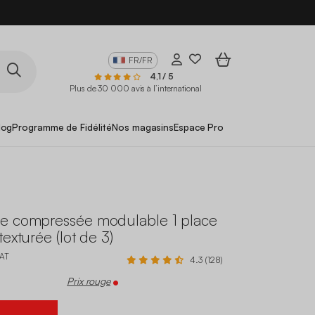
FR/FR
4,1 / 5
Plus de 30 000 avis à l’international
log
Programme de Fidélité
Nos magasins
Espace Pro
e compressée modulable 1 place
texturée (lot de 3)
AT
4.3 (128)
Prix rouge