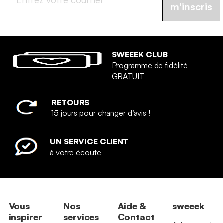
m'inscris
SWEEEK CLUB
Programme de fidélité
GRATUIT
RETOURS
15 jours pour changer d’avis !
UN SERVICE CLIENT
à votre écoute
Vous
Nos
Aide &
sweeek
inspirer
services
Contact