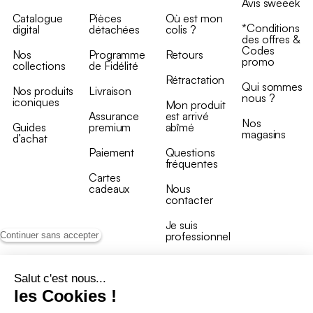
Avis sweeek
Catalogue
Pièces
Où est mon
*Conditions
digital
détachées
colis ?
des offres &
Codes
Nos
Programme
Retours
promo
collections
de Fidélité
Rétractation
Qui sommes
Nos produits
Livraison
nous ?
iconiques
Mon produit
Assurance
est arrivé
Nos
Guides
premium
abîmé
magasins
d’achat
Paiement
Questions
fréquentes
Cartes
cadeaux
Nous
contacter
Je suis
professionnel
Continuer sans accepter
Salut c'est nous...
les Cookies !