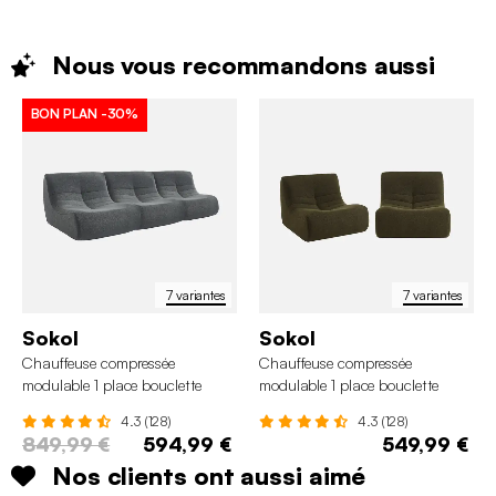
Nous vous recommandons
aussi
BON PLAN
-30%
7 variantes
7 variantes
Sokol
Sokol
Chauffeuse compressée
Chauffeuse compressée
modulable 1 place bouclette
modulable 1 place bouclette
texturée (lot de 3)
texturée (lot de 2)
4.3 (128)
4.3 (128)
849,99 €
594,99 €
549,99 €
Nos clients ont aussi aimé