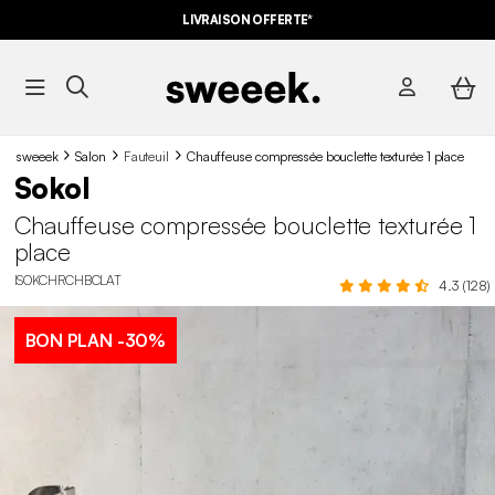
-10%
SUR LES
BONS PLANS*
LIVRAISON OFFERTE*
AVEC LE
CODE SUMMER10
sweeek
Salon
Fauteuil
Chauffeuse compressée bouclette texturée 1 place
Sokol
Chauffeuse compressée bouclette texturée 1
place
ISOKCHRCHBCLAT
4.3 (128)
BON PLAN
-30%