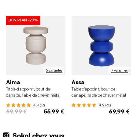
BON PLAN
-20%
6 variantes
7 variantes
Alma
Assa
Table d'appoint, bout de
Table d'appoint, bout de
canapé, table de chevet métal
canapé, table de chevet métal
Ø30,5 x H43,5cm
Ø32 x H43,5cm
4.9 (12)
4.9 (35)
69,99 €
55,99 €
69,99 €
Sokol chez vous