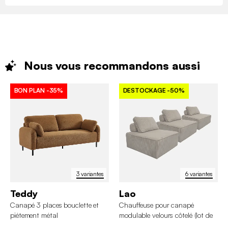
Nous vous recommandons
aussi
BON PLAN
-35%
DESTOCKAGE
-50%
3 variantes
6 variantes
Teddy
Lao
Canapé 3 places bouclette et
Chauffeuse pour canapé
piétement métal
modulable velours côtelé (lot de
3)