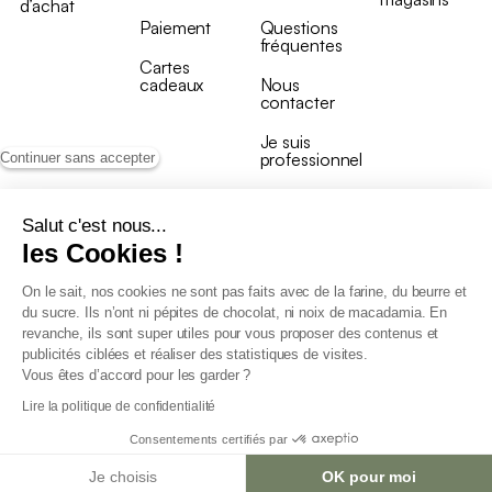
d’achat
Paiement
Questions
fréquentes
Cartes
cadeaux
Nous
contacter
Je suis
professionnel
Continuer sans accepter
Salut c'est nous...
les Cookies !
On le sait, nos cookies ne sont pas faits avec de la farine, du beurre et
Conditions générales de vente
du sucre. Ils n’ont ni pépites de chocolat, ni noix de macadamia. En
Conditions générales du programme de fidélité
revanche, ils sont super utiles pour vous proposer des contenus et
Charte de données personnelles
publicités ciblées et réaliser des statistiques de visites.
Conditions générales de vente Pro
Vous êtes d’accord pour les garder ?
Déclaration d’accessibilité
Lire la politique de confidentialité
Consentements certifiés par
Je choisis
OK pour moi