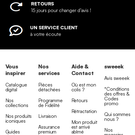
RETOURS
15 jours pour changer d’avis !
UN SERVICE CLIENT
à votre écoute
Vous
Nos
Aide &
sweeek
inspirer
services
Contact
Avis sweeek
Catalogue
Pièces
Où est mon
*Conditions
digital
détachées
colis ?
des offres &
Codes
Nos
Programme
Retours
promo
collections
de Fidélité
Rétractation
Qui sommes
Nos produits
Livraison
nous ?
iconiques
Mon produit
Assurance
est arrivé
Nos
Guides
premium
abîmé
magasins