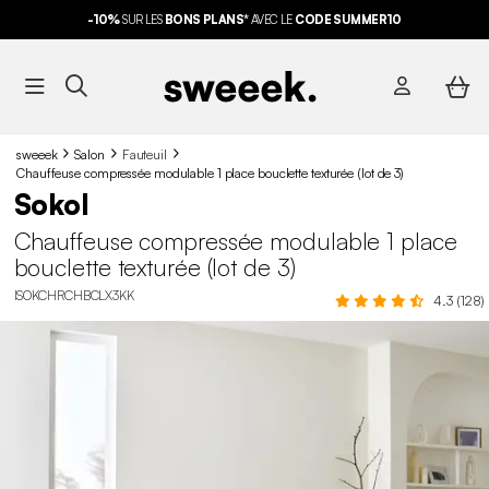
-10%
SUR LES
BONS PLANS*
AVEC LE
CODE SUMMER10
sweeek
Salon
Fauteuil
Chauffeuse compressée modulable 1 place bouclette texturée (lot de 3)
Sokol
Chauffeuse compressée modulable 1 place
bouclette texturée (lot de 3)
ISOKCHRCHBCLX3KK
4.3 (128)