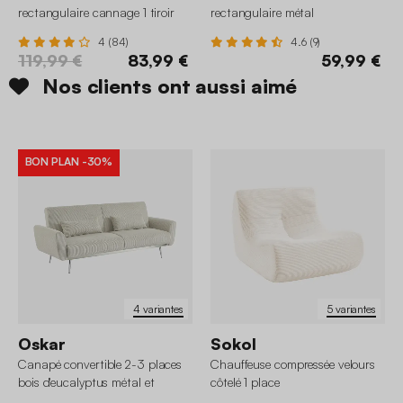
rectangulaire cannage 1 tiroir
rectangulaire métal
4 (84)
4.6 (9)
119,99 €
83,99 €
59,99 €
Nos clients ont aussi aimé
BON PLAN
-30%
4 variantes
5 variantes
Oskar
Sokol
Canapé convertible 2-3 places
Chauffeuse compressée velours
bois d'eucalyptus métal et
côtelé 1 place
velours côtelé