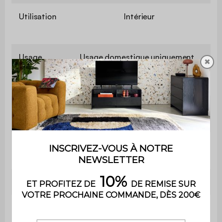
Utilisation
Intérieur
Usage
Usage domestique uniquement
✖
Garantie
2 ans
Le montage est très simple, une
Montage
notice est fournie
Avec
Non
rangements
Table basse
L 80 x l 80 x H 36cm
Hauteur des
36cm
pieds