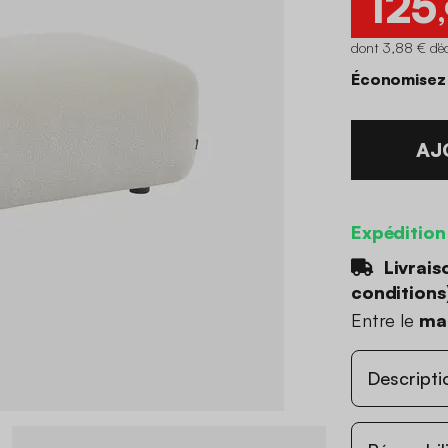
125
dont 3,88 € d'é
Économisez
AJ
Expédition
Livrais
conditions
Entre le
mar
Descripti