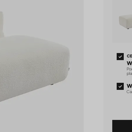
CE
W
Po
pla
W
Ca