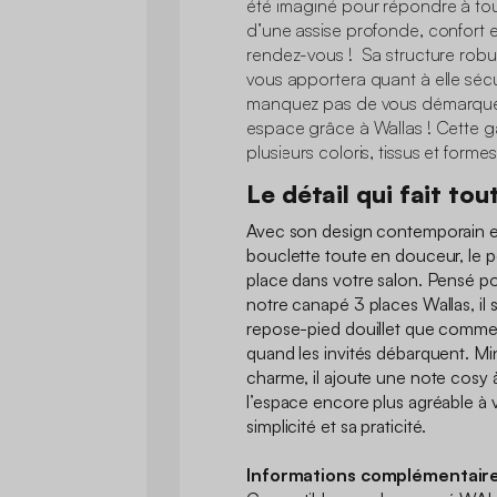
été imaginé pour répondre à tou
d’une assise profonde, confort e
rendez-vous ! Sa structure robus
vous apportera quant à elle sécur
manquez pas de vous démarquer 
espace grâce à Wallas ! Cette 
plusieurs coloris, tissus et formes
Le détail qui fait tou
Avec son design contemporain e
bouclette toute en douceur, le p
place dans votre salon. Pensé po
notre canapé 3 places Wallas, il 
repose-pied douillet que comme
quand les invités débarquent. Min
charme, il ajoute une note cosy 
l’espace encore plus agréable à v
simplicité et sa praticité.
Informations complémentaire