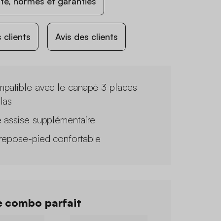
ité, normes et garanties
 clients
Avis des clients
patible avec le canapé 3 places
las
 assise supplémentaire
repose-pied confortable
 combo parfait