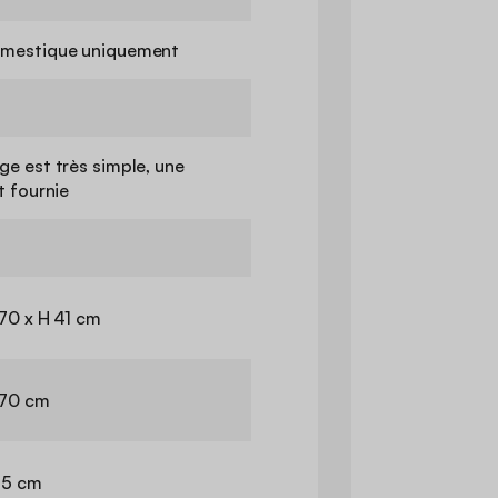
mestique uniquement
e est très simple, une
t fournie
 70 x H 41 cm
 70 cm
 5 cm