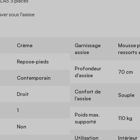
LAS 3 places
ver sous l'assise
Crème
Garnissage
Mousse p
assise
ressorts
Repose-pieds
Profondeur
70 cm
d'assise
Contemporain
Confort de
Droit
Souple
l'assise
1
Poids max.
110 kg
supporté
Non
Utilisation
Intérieur