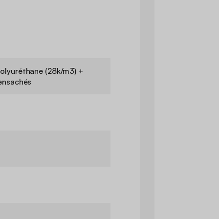
olyuréthane (28k/m3) +
 ensachés