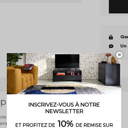
Gar
Un 
✖
 produit
tre intérieur élégant et
temporain et minimaliste a