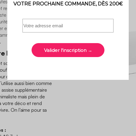
tes vos attentes. Doté
t relaxation seront au
te et solide en peuplier
ité et stabilité. Ne
et d’embellir votre
gamme se décline en
.
te la différence
t son revêtement en
ouf Wallas trouve vite sa
ur compléter à merveille
s’utilise aussi bien comme
 assise supplémentaire
imaliste mais plein de
à votre déco et rend
ivre. On l’aime pour sa
s :