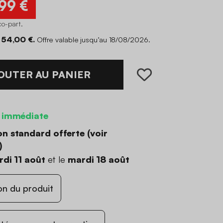
,99 €
co-part
.
 54,00 €.
Offre valable jusqu’au 18/08/2026.
OUTER AU PANIER
 immédiate
on standard offerte (
voir
)
di 11 août
et le
mardi 18 août
on du produit