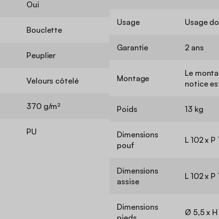
Oui
Usage
Usage do
Bouclette
Garantie
2 ans
Peuplier
Le montag
Montage
Velours côtelé
notice es
370 g/m²
Poids
13 kg
PU
Dimensions
L 102 x P
pouf
Dimensions
L 102 x P
assise
Dimensions
Ø 5,5 x H
pieds