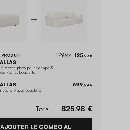
179
125
 PRODUIT
,99 €
,99 €
ALLAS
uf, repose-pieds pour canapé 3
ces Wallas bouclette
ALLAS
699
,99 €
napé 3 places bouclette
Total
825.98
€
AJOUTER LE COMBO AU