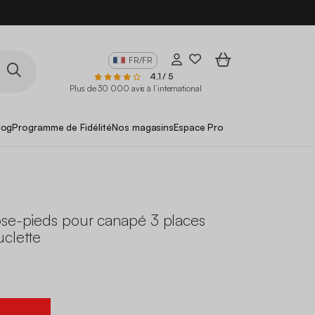
FR/FR
4,1 / 5
Plus de 30 000 avis à l’international
log
Programme de Fidélité
Nos magasins
Espace Pro
ose-pieds pour canapé 3 places
uclette