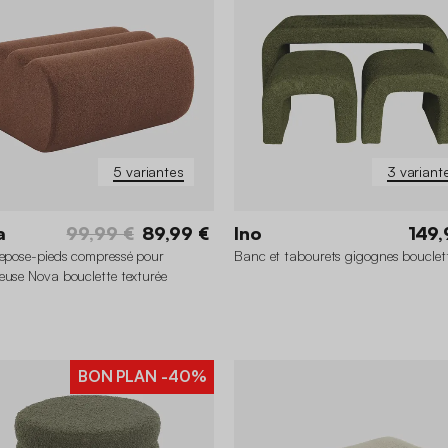
5 variantes
3 variant
a
99,99 €
89,99 €
Ino
149,
repose-pieds compressé pour
Banc et tabourets gigognes bouclet
euse Nova bouclette texturée
BON PLAN
-40%