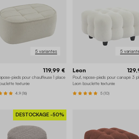
5 variantes
5 variant
119,99 €
Leon
129,
repose-pieds pour chauffeuse 1 place
Pouf, repose-pieds pour canapé 3 p
ouclette texturée
Leon bouclette texturée
4.9 (16)
5 (10)
DESTOCKAGE
-50%