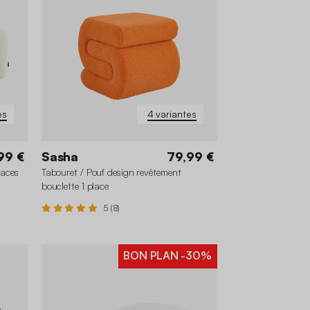
es
4 variantes
99 €
Sasha
79,99 €
laces
Tabouret / Pouf design revêtement
bouclette 1 place
5 (8)
BON PLAN
-30%