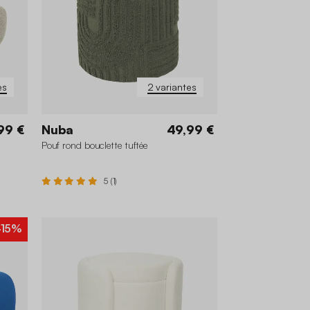
es
2 variantes
99 €
Nuba
49,99 €
Pouf rond bouclette tuftée
5 (1)
-15%