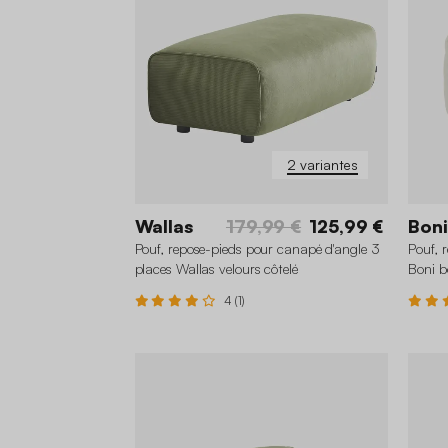
2 variantes
Wallas
179,99 €
125,99 €
Boni
Pouf, repose-pieds pour canapé d'angle 3
Pouf, 
places Wallas velours côtelé
Boni b
4 (1)