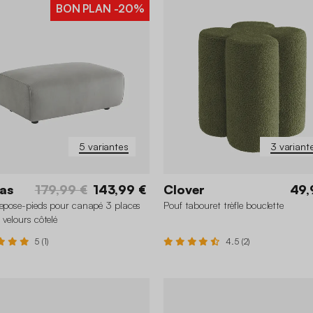
BON PLAN
-20%
5 variantes
3 variant
as
179,99 €
143,99 €
Clover
49,
repose-pieds pour canapé 3 places
Pouf tabouret trèfle bouclette
 velours côtelé
5 (1)
4.5 (2)