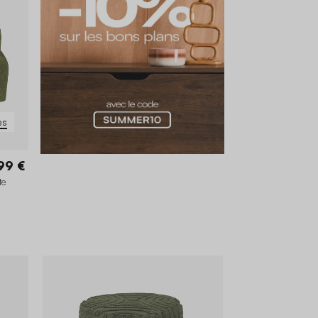
es
99 €
te