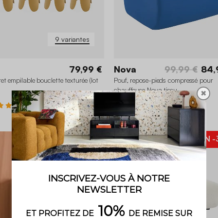
9 variantes
79,99 €
Nova
99,99 €
84,
et empilable bouclette texturée (lot
Pouf, repose-pieds compressé pour
chauffeuse Nova tissu
✖
4.9 (118)
BON PLAN
-
+4