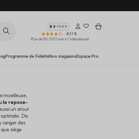
FR/FR
4,1 / 5
Plus de 30 000 avis à l’international
log
Programme de Fidélité
Nos magasins
Espace Pro
se moelleuse,
u le repose-
 aussi un atout
 optimale. De
’y ranger des
nt que siège