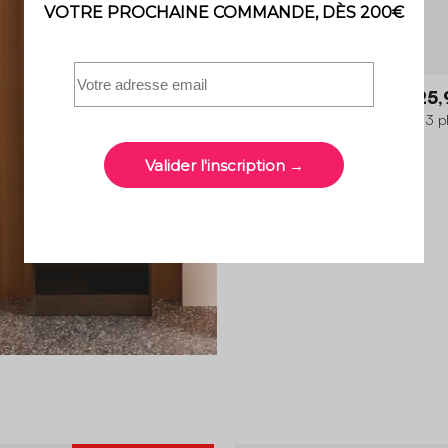
Wallas
179,99 €
125,
Pouf, repose-pieds pour canapé 3 p
Wallas bouclette