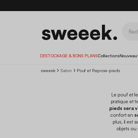
DESTOCKAGE & BONS PLANS
Collections
Nouveau
sweeek
Salon
Pouf et Repose-pieds
Le pouf et l
pratique et t
pieds sera 
confort en
s
plus, il est 
objets ou u