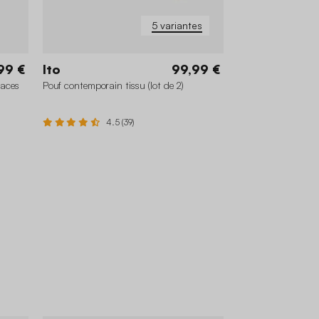
5 variantes
99 €
Ito
99,99 €
laces
Pouf contemporain tissu (lot de 2)
4.5 (39)