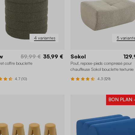
4 variantes
5 variant
w
59,99 €
35,99 €
Sokol
129,
et coffre bouclette
Pouf, repose-pieds compressé pour
chauffeuse Sokol bouclette texturée
4.7 (10)
4.3 (129)
BON PLAN