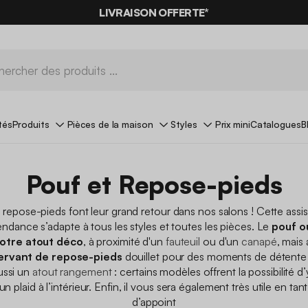
-10%
SUR LES
BONS PLANS*
AVEC LE
CODE SUMMER10
tés
Produits
Pièces de la maison
Styles
Prix mini
Catalogues
B
Pouf et Repose-pieds
e repose-pieds font leur grand retour dans nos salons ! Cette assi
endance s’adapte à tous les styles et toutes les pièces. Le
pouf o
votre atout déco
, à proximité d'un
fauteuil
ou d'un
canapé
, mais
ervant de repose-pieds
douillet pour des moments de détente
aussi un
atout rangement
: certains modèles offrent la possibilité d
n plaid à l’intérieur. Enfin, il vous sera également très utile en ta
d’appoint