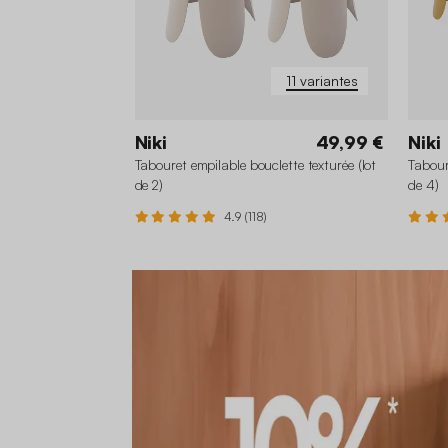
11 variantes
Niki
49,99 €
Niki
Tabouret empilable bouclette texturée (lot
Tabour
de 2)
de 4)
4.9 (118)
+6