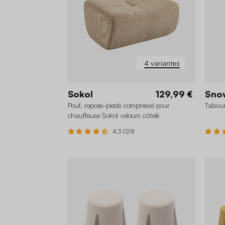
4 variantes
Sokol
129,99 €
Sno
Pouf, repose-pieds compressé pour
Tabour
chauffeuse Sokol velours côtelé
4.3 (129)