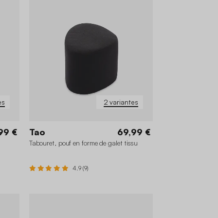
es
2 variantes
99 €
Tao
69,99 €
Tabouret, pouf en forme de galet tissu
4.9 (9)