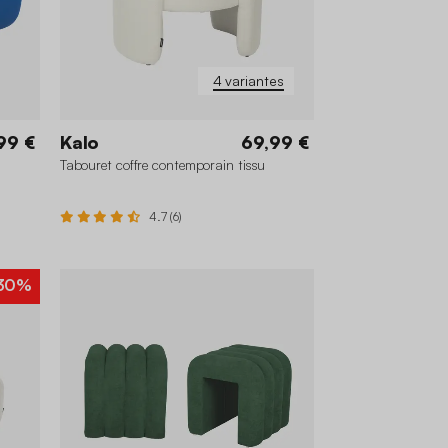
4 variantes
99 €
Kalo
69,99 €
Tabouret coffre contemporain tissu
4.7 (6)
30%