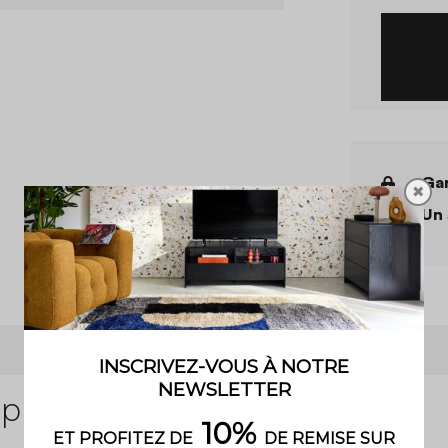
Gar
✖
Un 
 produit