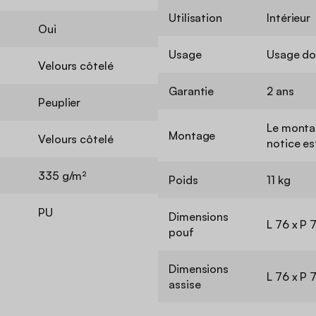
Utilisation
Intérieur
Oui
Usage
Usage do
Velours côtelé
Garantie
2 ans
Peuplier
Le montag
Montage
Velours côtelé
notice es
335 g/m²
Poids
11 kg
PU
Dimensions
L 76 x P 
pouf
Dimensions
L 76 x P 
assise