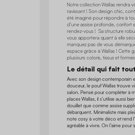
Notre collection Wallas rendra vo
ravissant ! Son design chic, con
été imaginé pour répondre à tou
d’une assise profonde, confort e
rendez-vous ! Sa structure robus
vous apportera quant à elle sécur
manquez pas de vous démarquer 
espace grâce à Wallas ! Cette 
plusieurs coloris, tissus et formes
Le détail qui fait tou
Avec son design contemporain et
douceur, le pouf Wallas trouve vi
salon. Pensé pour compléter à m
places Wallas, il s’utilise aussi
douillet que comme assise supplé
débarquent. Minimaliste mais ple
note cosy à votre déco et rend 
agréable à vivre. On l’aime pour sa