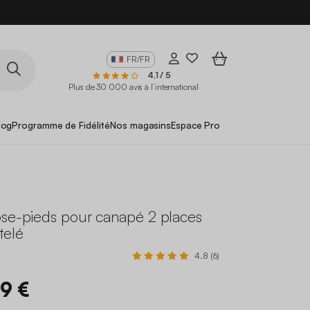
FR/FR
4,1 / 5
Plus de 30 000 avis à l’international
log
Programme de Fidélité
Nos magasins
Espace Pro
ose-pieds pour canapé 2 places
telé
4.8 (6)
99 €