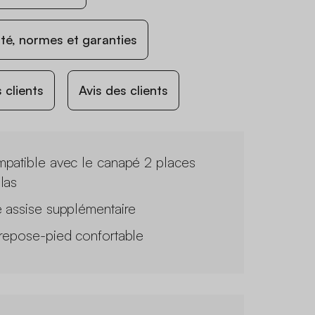
ité, normes et garanties
 clients
Avis des clients
patible avec le canapé 2 places
las
 assise supplémentaire
repose-pied confortable