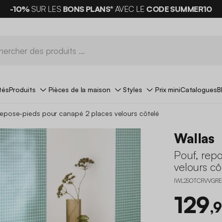
-10%
SUR LES
BONS PLANS*
AVEC LE
CODE SUMMER10
tés
Produits
Pièces de la maison
Styles
Prix mini
Catalogues
B
repose-pieds pour canapé 2 places velours côtelé
Wallas
Pouf, rep
velours cô
IWL2SOTCRVVGRE
129
,