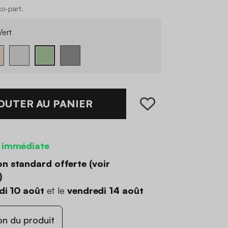
co-part
.
ert
OUTER AU PANIER
 immédiate
on standard offerte (
voir
)
di 10 août
et le
vendredi 14 août
on du produit