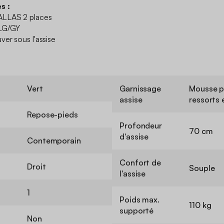
s :
ALLAS 2 places
LG/GY
ver sous l'assise
Vert
Garnissage
Mousse p
assise
ressorts
Repose-pieds
Profondeur
70 cm
d'assise
Contemporain
Confort de
Droit
Souple
l'assise
1
Poids max.
110 kg
supporté
Non