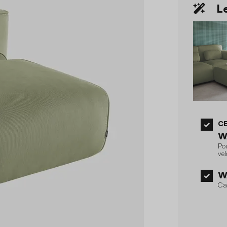
Le
CE
W
Po
vel
W
Ca