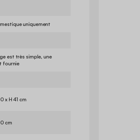
mestique uniquement
e est très simple, une
t fournie
70 x H 41 cm
70 cm