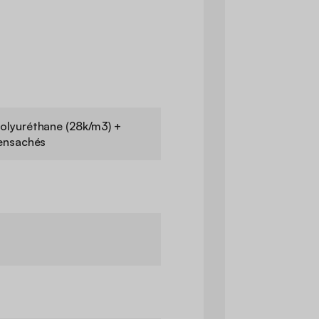
olyuréthane (28k/m3) +
 ensachés