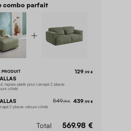
 combo parfait
129
 PRODUIT
,99 €
ALLAS
uf, repose-pieds pour canapé 2 places
ours côtelé
549
ALLAS
439
,99 €
,99 €
napé 2 places velours côtelé
Total
569.98
€