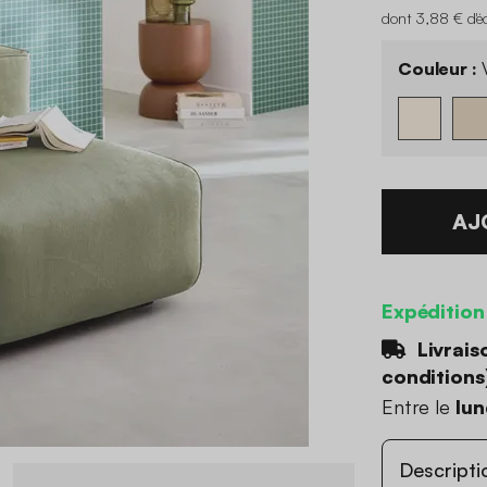
dont 3,88 € d'é
Couleur :
V
AJ
Expédition
Livrais
conditions
Entre le
lun
Descripti