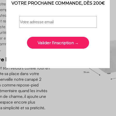
tre intérieur élégant et
temporain et minimaliste a
tes vos attentes. Doté
t relaxation seront au
te et solide en peuplier
ité et stabilité. Ne
et d’embellir votre
gamme se décline en
.
te la différence
 son velours côtelé tout en
te sa place dans votre
erveille notre canapé 2
 bien comme repose-pied
mentaire quand les invités
in de charme, il ajoute une
l’espace encore plus
 simplicité et sa praticité.