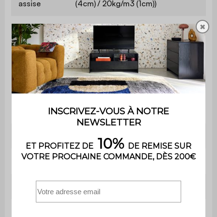
assise
(4cm) / 20kg/m3 (1cm))
✖
Hauteur
45 cm
d'assise
Profondeur
50 cm
d'assise
Poids max.
110 kg
supporté
Utilisation
Intérieur
Usage
Usage domestique uniquement
Garantie
2 ans
Le produit est livré monté, dans
Montage