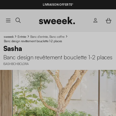
-10%
SUR LES
BONS PLANS*
LIVRAISON OFFERTE*
AVEC LE
CODE SUMMER10
sweeek
Entrée
Banc d'entrée, Banc coffre
Banc design revêtement bouclette 1-2 places
Sasha
Banc design revêtement bouclette 1-2 places
ISASHBCHBCLORA