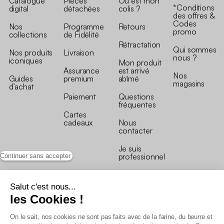
Catalogue
Pièces
Où est mon
*Conditions
digital
détachées
colis ?
des offres &
Codes
Nos
Programme
Retours
promo
collections
de Fidélité
Rétractation
Qui sommes
Nos produits
Livraison
nous ?
iconiques
Mon produit
Assurance
est arrivé
Nos
Guides
premium
abîmé
magasins
d’achat
Paiement
Questions
fréquentes
Cartes
cadeaux
Nous
contacter
Je suis
professionnel
Continuer sans accepter
Salut c'est nous...
les Cookies !
On le sait, nos cookies ne sont pas faits avec de la farine, du beurre et
Conditions générales de vente