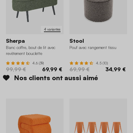
4 variantes
Sherpa
Stool
Banc coffre, bout de lit avec
Pouf avec rangement tissu
revêtement bouclette
4.6 (39)
4.5 (10)
99,99 €
69,99 €
69,99 €
34,99 €
Nos clients ont aussi aimé