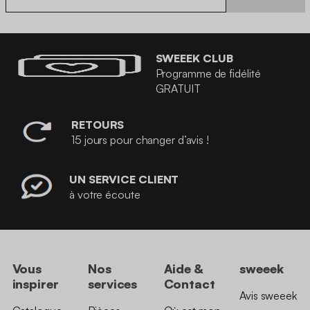
SWEEEK CLUB
Programme de fidélité
GRATUIT
RETOURS
15 jours pour changer d’avis !
UN SERVICE CLIENT
à votre écoute
Vous
Nos
Aide &
sweeek
inspirer
services
Contact
Avis sweeek