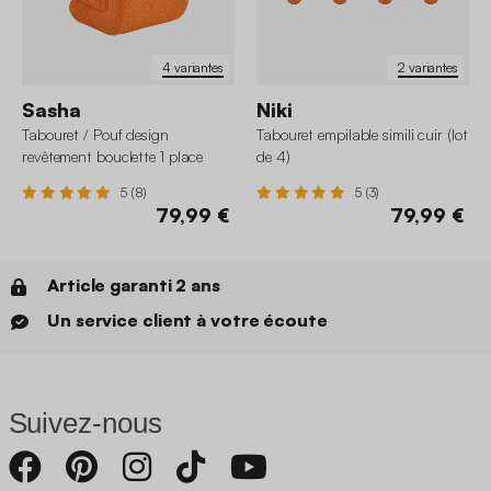
4 variantes
2 variantes
Sasha
Niki
Tabouret / Pouf design
Tabouret empilable simili cuir (lot
revêtement bouclette 1 place
de 4)
5 (8)
5 (3)
79,99 €
79,99 €
Article garanti 2 ans
Un service client à votre écoute
Suivez-nous