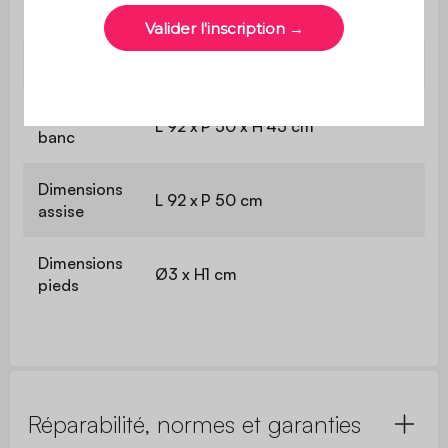
son emballage d'origine
Poids
16 kg
Dimensions
L 92 x P 50 x H 45 cm
banc
Dimensions
L 92 x P 50 cm
assise
Dimensions
Ø3 x H1 cm
pieds
Réparabilité, normes et garanties