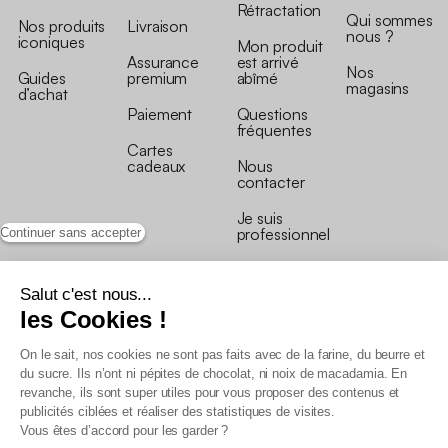
Rétractation
Qui sommes
Nos produits
Livraison
nous ?
iconiques
Mon produit
Assurance
est arrivé
Nos
Guides
premium
abîmé
magasins
d’achat
Paiement
Questions
fréquentes
Cartes
cadeaux
Nous
contacter
Je suis
professionnel
Continuer sans accepter
Salut c'est nous...
les Cookies !
On le sait, nos cookies ne sont pas faits avec de la farine, du beurre et
Conditions générales de vente
du sucre. Ils n’ont ni pépites de chocolat, ni noix de macadamia. En
Conditions générales du programme de fidélité
revanche, ils sont super utiles pour vous proposer des contenus et
Charte de données personnelles
publicités ciblées et réaliser des statistiques de visites.
Conditions générales de vente Pro
Vous êtes d’accord pour les garder ?
Déclaration d’accessibilité