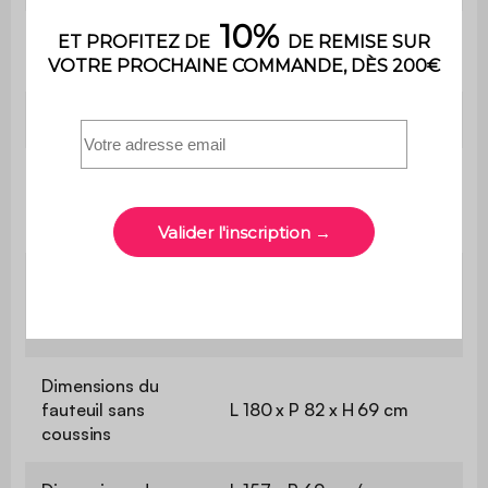
Usage domestique
Usage
uniquement
Garantie
2 ans
Le montage est très
Montage
simple, une notice est
fournie
Dimensions du
fauteuil avec
L 180 x P 82 x H 79 cm
coussins
Dimensions du
fauteuil sans
L 180 x P 82 x H 69 cm
coussins