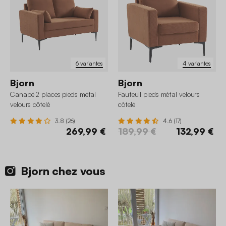
6 variantes
4 variantes
Bjorn
Bjorn
Canapé 2 places pieds métal
Fauteuil pieds métal velours
velours côtelé
côtelé
3.8 (26)
4.6 (17)
269,99 €
189,99 €
132,99 €
Bjorn chez vous