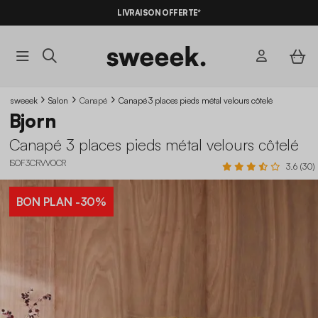
-10%
SUR LES
BONS PLANS*
LIVRAISON OFFERTE*
AVEC LE
CODE SUMMER10
sweeek
Salon
Canapé
Canapé 3 places pieds métal velours côtelé
Bjorn
Canapé 3 places pieds métal velours côtelé
ISOF3CRVVOCR
3.6 (30)
BON PLAN
-30%