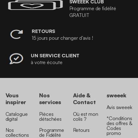
SWEEEK CLUB
Programme de fidélité
GRATUIT
RETOURS
15 jours pour changer d’avis !
UN SERVICE CLIENT
à votre écoute
Vous
Nos
Aide &
sweeek
inspirer
services
Contact
Avis sweeek
Catalogue
Pièces
Où est mon
*Conditions
digital
détachées
colis ?
des offres &
Codes
Nos
Programme
Retours
promo
collections
de Fidélité