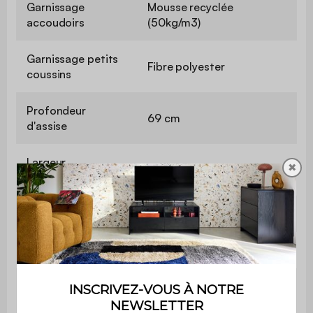
Garnissage
Mousse recyclée
accoudoirs
(50kg/m3)
Garnissage petits
Fibre polyester
coussins
Profondeur
69 cm
d'assise
Largeur
✖
12 cm
d'accoudoir
Confort de l'assise
Ferme
Convertible
Non
Poids max.
110 kg par place
supporté