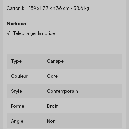
Carton 1: L 159 x l 77 x h 36 cm - 38.6 kg
Notices
Télécharger la notice
Type
Canapé
Couleur
Ocre
Style
Contemporain
Forme
Droit
Angle
Non