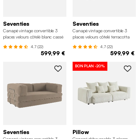
Seventies
Seventies
Canapé vintage convertible 3
Canapé vintage convertible 3
places velours côtelé blanc cassé
places velours côtelé terracotta
et armatures chromées
4.7 (22)
4.7 (22)
599,99 €
599,99 €
BON PLAN
-20%
Seventies
Pillow
Canapé vintage convertible 3
Canapé déhoussable 3 places