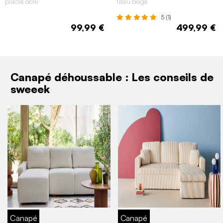
places ocre
tissu beige
5 (1)
99,99 €
499,99 €
Canapé déhoussable : Les conseils de
sweeek
Canapé
Canapé