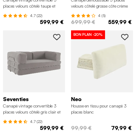
places velours côtelé taupe et
velours côtelé grosse côte crème
armatures chromées
4.7 (22)
4 (5)
599,99 €
699,99 €
559,99 €
BON PLAN
-20%
Seventies
Neo
Canapé vintage convertible 3
Housse en tissu pour canapé 3
places velours côtelé gris clair et
places blanc
armatures chromées
4.7 (22)
599,99 €
99,99 €
79,99 €