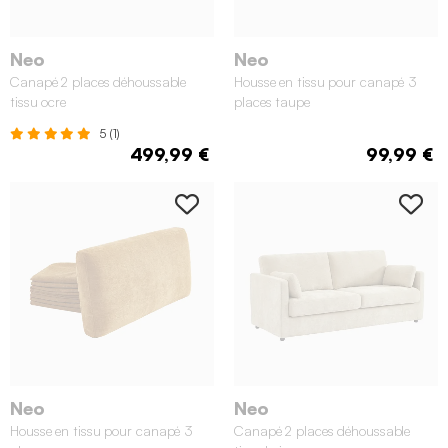
Neo
Neo
Canapé 2 places déhoussable
Housse en tissu pour canapé 3
tissu ocre
places taupe
5 (1)
499,99 €
99,99 €
Neo
Neo
Housse en tissu pour canapé 3
Canapé 2 places déhoussable