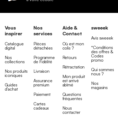
Vous
Nos
Aide &
sweeek
inspirer
services
Contact
Avis sweeek
Catalogue
Pièces
Où est mon
*Conditions
digital
détachées
colis ?
des offres &
Codes
Nos
Programme
Retours
promo
collections
de Fidélité
Rétractation
Qui sommes
Nos produits
Livraison
nous ?
iconiques
Mon produit
Assurance
est arrivé
Nos
Guides
premium
abîmé
magasins
d’achat
Paiement
Questions
fréquentes
Cartes
cadeaux
Nous
contacter