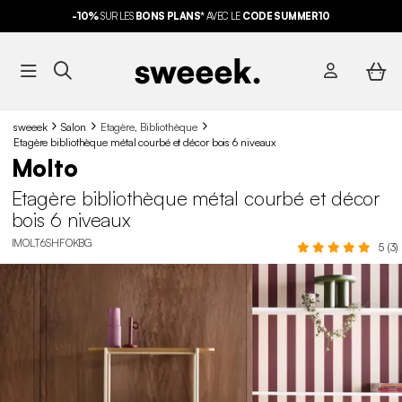
-10%
SUR LES
BONS PLANS*
AVEC LE
CODE SUMMER10
sweeek
Salon
Etagère, Bibliothèque
Etagère bibliothèque métal courbé et décor bois 6 niveaux
Molto
Etagère bibliothèque métal courbé et décor
bois 6 niveaux
IMOLT6SHFOKBG
5 (3)