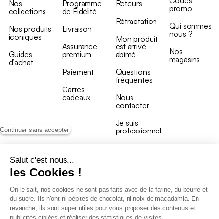
Codes
Nos
Programme
Retours
promo
collections
de Fidélité
Rétractation
Qui sommes
Nos produits
Livraison
nous ?
iconiques
Mon produit
Assurance
est arrivé
Nos
Guides
premium
abîmé
magasins
d’achat
Paiement
Questions
fréquentes
Cartes
cadeaux
Nous
contacter
Je suis
professionnel
Continuer sans accepter
Salut c'est nous...
les Cookies !
On le sait, nos cookies ne sont pas faits avec de la farine, du beurre et
Conditions générales de vente
du sucre. Ils n’ont ni pépites de chocolat, ni noix de macadamia. En
Conditions générales du programme de fidélité
revanche, ils sont super utiles pour vous proposer des contenus et
Charte de données personnelles
publicités ciblées et réaliser des statistiques de visites.