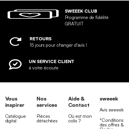
SWEEEK CLUB
Programme de fidélité
GRATUIT
RETOURS
15 jours pour changer d’avis !
UN SERVICE CLIENT
à votre écoute
Vous
Nos
Aide &
sweeek
inspirer
services
Contact
Avis sweeek
Catalogue
Pièces
Où est mon
*Conditions
digital
détachées
colis ?
des offres &