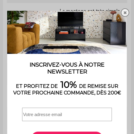
Le montage est très simple,
✖
Montage
une notice est fournie
Poids max.
100 kg
supporté
Dimensions
L 40 x P 40 x H 50 cm
Dimensions du
L 40 x l 40 cm
plateau
Epaisseur des
1,5 cm
panneaux
Dimensions des
L 33,3 x H 15,5 cm
tiroirs (extérieur)