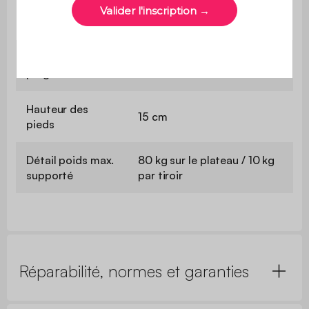
Dimensions des
L 28,8 x P 32 x H 10 cm
tiroirs (intérieur)
Dimensions des
L 28,4 x H 3 x E 1,8 cm
poignées
Hauteur des
15 cm
pieds
Détail poids max.
80 kg sur le plateau / 10 kg
supporté
par tiroir
Réparabilité, normes et garanties