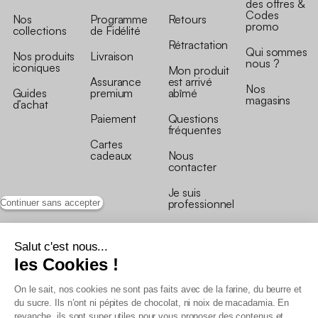
des offres &
Codes
Nos
Programme
Retours
promo
collections
de Fidélité
Rétractation
Qui sommes
Nos produits
Livraison
nous ?
iconiques
Mon produit
Assurance
est arrivé
Nos
Guides
premium
abîmé
magasins
d’achat
Paiement
Questions
fréquentes
Cartes
cadeaux
Nous
contacter
Je suis
professionnel
Continuer sans accepter
Salut c'est nous...
les Cookies !
On le sait, nos cookies ne sont pas faits avec de la farine, du beurre et
Conditions générales de vente
du sucre. Ils n’ont ni pépites de chocolat, ni noix de macadamia. En
Conditions générales du programme de fidélité
revanche, ils sont super utiles pour vous proposer des contenus et