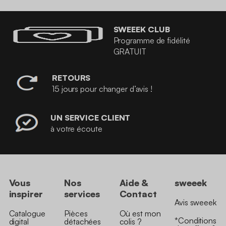
SWEEEK CLUB
Programme de fidélité
GRATUIT
RETOURS
15 jours pour changer d’avis !
UN SERVICE CLIENT
à votre écoute
Vous
Nos
Aide &
sweeek
inspirer
services
Contact
Avis sweeek
Catalogue
Pièces
Où est mon
*Conditions
digital
détachées
colis ?