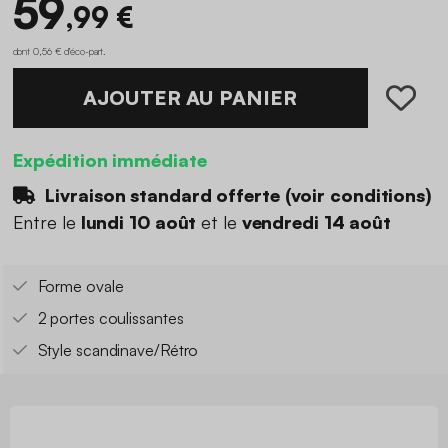
59
,99 €
dont 0,56 € d'éco-part
.
AJOUTER AU PANIER
Expédition immédiate
Livraison standard offerte (
voir conditions
)
Entre le
lundi 10 août
et le
vendredi 14 août
Forme ovale
2 portes coulissantes
Style scandinave/Rétro