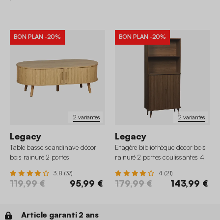
BON PLAN
-20%
BON PLAN
-20%
2 variantes
2 variantes
Legacy
Legacy
Table basse scandinave décor
Etagère bibliothèque décor bois
bois rainuré 2 portes
rainuré 2 portes coulissantes 4
coulissantes
niveaux
3.8 (37)
4 (21)
119,99 €
95,99 €
179,99 €
143,99 €
Article garanti 2 ans