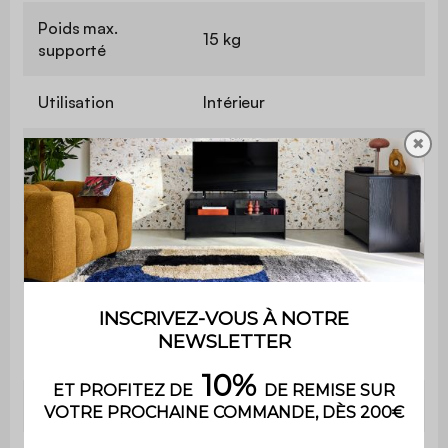
Poids max.
15 kg
supporté
Utilisation
Intérieur
✖
Usage domestique
Usage
uniquement
Garantie
2 ans
Le montage est très
Montage
simple, une notice est
fournie
Avec tiroir
Non