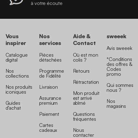
à votre écoute
Vous
Nos
Aide &
sweeek
inspirer
services
Contact
Avis sweeek
Catalogue
Pièces
Où est mon
*Conditions
digital
détachées
colis ?
des offres &
Codes
Nos
Programme
Retours
promo
collections
de Fidélité
Rétractation
Qui sommes
Nos produits
Livraison
nous ?
iconiques
Mon produit
Assurance
est arrivé
Nos
Guides
premium
abîmé
magasins
d’achat
Paiement
Questions
fréquentes
Cartes
cadeaux
Nous
contacter