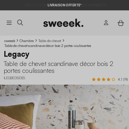
-10%
SUR LES
BONS PLANS*
LIVRAISON OFFERTE*
AVEC LE
CODE SUMMER10
sweeek
Chambre
Table de chevet
Table de chevet scandinave décor bois 2 portes coulissantes
Legacy
Table de chevet scandinave décor bois 2
portes coulissantes
ILEGBEDSIDES
4.1 (19)