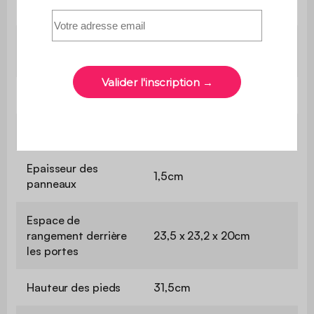
Portes coulissantes
Oui
Nombre de
2
poignées
Nombre de pieds
4
Dimensions
L 40 x l 34 x H 54,8cm
Epaisseur des
1,5cm
panneaux
Espace de
rangement derrière
23,5 x 23,2 x 20cm
les portes
Hauteur des pieds
31,5cm