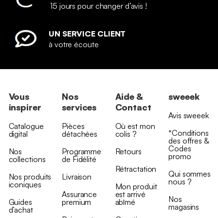
15 jours pour changer d’avis !
UN SERVICE CLIENT
à votre écoute
Vous
Nos
Aide &
sweeek
inspirer
services
Contact
Avis sweeek
Catalogue
Pièces
Où est mon
*Conditions
digital
détachées
colis ?
des offres &
Codes
Nos
Programme
Retours
promo
collections
de Fidélité
Rétractation
Qui sommes
Nos produits
Livraison
nous ?
iconiques
Mon produit
Assurance
est arrivé
Nos
Guides
premium
abîmé
magasins
d’achat