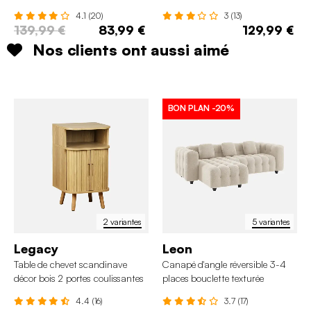
1 porte coulissante
noyer 1 tiroir
4.1 (20)
3 (13)
139,99 €
83,99 €
129,99 €
Nos clients ont aussi aimé
BON PLAN
-20%
2 variantes
5 variantes
Legacy
Leon
Table de chevet scandinave
Canapé d'angle réversible 3-4
décor bois 2 portes coulissantes
places bouclette texturée
4.4 (16)
3.7 (17)