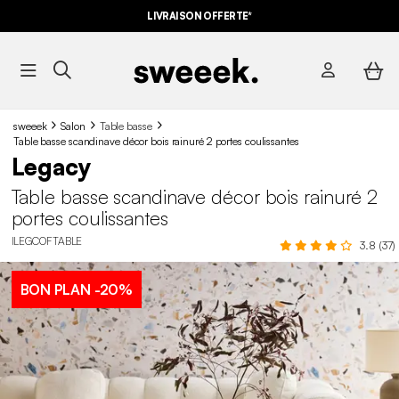
-10%
SUR LES
BONS PLANS*
LIVRAISON OFFERTE*
AVEC LE
CODE SUMMER10
sweeek
Salon
Table basse
Table basse scandinave décor bois rainuré 2 portes coulissantes
Legacy
Table basse scandinave décor bois rainuré 2
portes coulissantes
ILEGCOFTABLE
3.8 (37)
BON PLAN
-20%