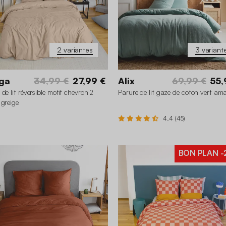
2 variantes
3 variant
ga
34,99 €
27,99 €
Alix
69,99 €
55,
de lit réversible motif chevron 2
Parure de lit gaze de coton vert am
 greige
4.4 (45)
BON PLAN
-
260 x 240 cm
140 x 200
0 x 240 cm
240 x 220 cm
240 x 220 cm