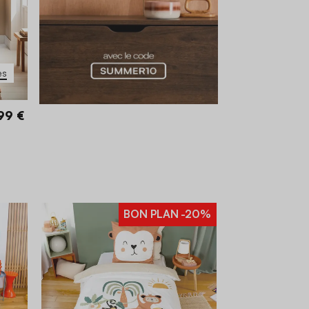
es
99 €
BON PLAN
-20%
 cm