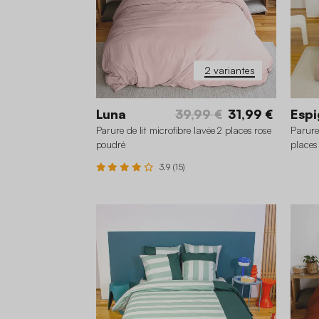
2 variantes
Luna
39,99 €
31,99 €
Espi
Parure de lit microfibre lavée 2 places rose
Parure 
poudré
places
3.9 (15)
260 x 240 cm
240 x 220 cm
26