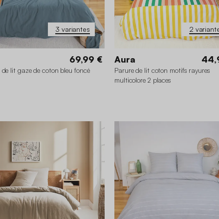
3 variantes
2 variant
69,99 €
Aura
44,
 de lit gaze de coton bleu foncé
Parure de lit coton motifs rayures
multicolore 2 places
0 x 240 cm
140 x 200 cm
240 x 220 cm
260 x 240 cm
240 x 220