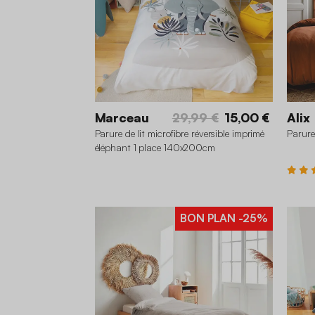
Marceau
29,99 €
15,00 €
Alix
Parure de lit microfibre réversible imprimé
Parure
éléphant 1 place 140x200cm
BON PLAN
-25%
26