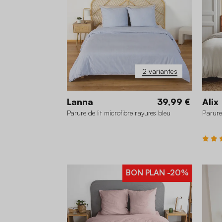
2 variantes
Lanna
39,99 €
Alix
Parure de lit microfibre rayures bleu
Parure
BON PLAN
-20%
24
260 x 240 cm
240 x 220 cm