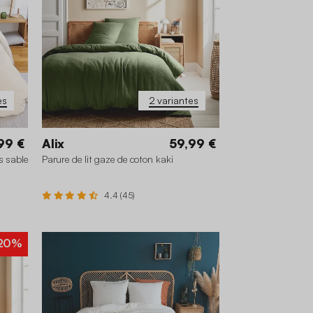
es
2 variantes
99 €
Alix
59,99 €
es sable
Parure de lit gaze de coton kaki
4.4 (45)
20%
 cm
240 x 220 cm
260 x 240 cm