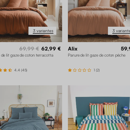
3 variantes
3 variant
69,99 €
62,99 €
Alix
59,
 de lit gaze de coton terracotta
Parure de lit gaze de coton pêche
4.4 (45)
1 (2)
0 x 240 cm
140 x 200 cm
240 x 220 cm
140 x 200
240 x 220 cm
260 x 240 cm