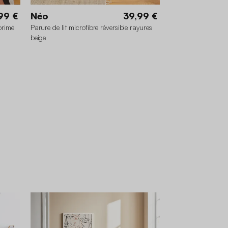
99 €
Néo
39,99 €
primé
Parure de lit microfibre réversible rayures
beige
260 x 240 cm
240 x 220 cm