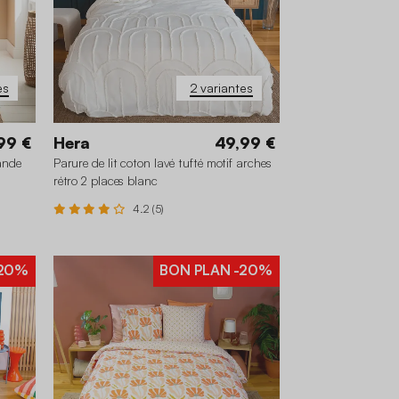
es
2 variantes
99 €
Hera
49,99 €
ande
Parure de lit coton lavé tufté motif arches
rétro 2 places blanc
4.2 (5)
20%
BON PLAN
-20%
 cm
260 x 240 cm
240 x 220 cm