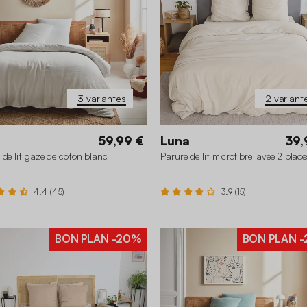
3 variantes
2 variant
59,99 €
Luna
39,
 de lit gaze de coton blanc
Parure de lit microfibre lavée 2 plac
4.4 (45)
3.9 (15)
BON PLAN
-20%
BON PLAN
-
0 x 220 cm
140 x 200 cm
260 x 240 cm
260 x 240 cm
240 x 220