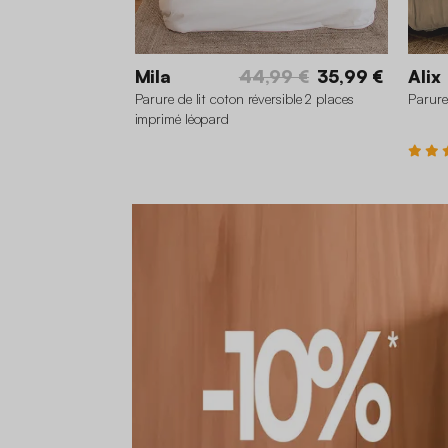
Mila
44,99 €
35,99 €
Alix
Parure de lit coton réversible 2 places
Parure
imprimé léopard
24