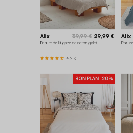
Alix
39,99 €
29,99 €
Alix
Parure de lit gaze de coton galet
Parure
4.6 (7)
BON PLAN
-20%
26