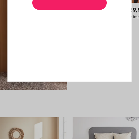
Oscar
29,
Parure de lit microfibre réversible im
savane 1 place 140x200cm