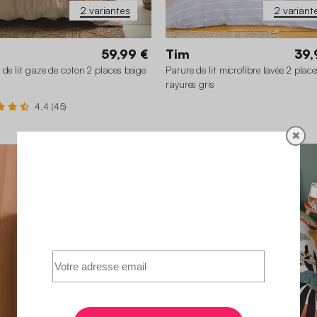
2 variantes
2 variant
59,99 €
Tim
39,
 de lit gaze de coton 2 places beige
Parure de lit microfibre lavée 2 place
rayures gris
4.4 (45)
✖
0 x 220 cm
260 x 240 cm
260 x 240 cm
240 x 220