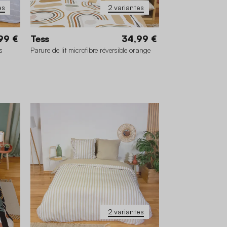
es
2 variantes
99 €
Tess
34,99 €
s
Parure de lit microfibre réversible orange
 cm
140 x 200 cm
240 x 220 cm
2 variantes