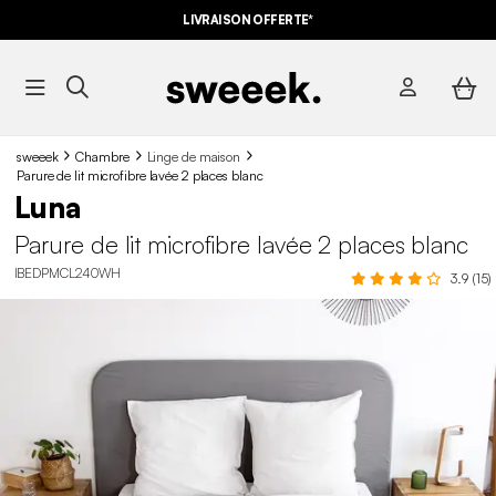
LIVRAISON OFFERTE*
sweeek
Chambre
Linge de maison
Parure de lit microfibre lavée 2 places blanc
Luna
Parure de lit microfibre lavée 2 places blanc
IBEDPMCL240WH
3.9 (15)