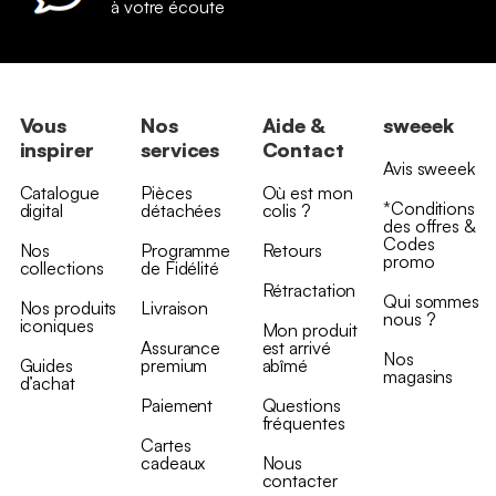
à votre écoute
Vous
Nos
Aide &
sweeek
inspirer
services
Contact
Avis sweeek
Catalogue
Pièces
Où est mon
*Conditions
digital
détachées
colis ?
des offres &
Codes
Nos
Programme
Retours
promo
collections
de Fidélité
Rétractation
Qui sommes
Nos produits
Livraison
nous ?
iconiques
Mon produit
Assurance
est arrivé
Nos
Guides
premium
abîmé
magasins
d’achat
Paiement
Questions
fréquentes
Cartes
cadeaux
Nous
contacter