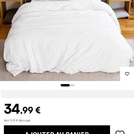
34
,99 €
dont 0,19 € d'éco-part
.