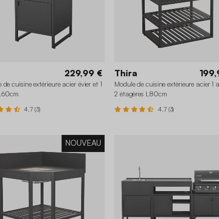
229,99 €
Thira
199,
de cuisine extérieure acier évier et 1
Module de cuisine extérieure acier 1 
 L60cm
2 étagères L80cm
4.7 (3)
4.7 (3)
NOUVEAU