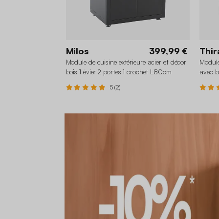
Milos
399,99 €
Thir
Module de cuisine extérieure acier et décor
Module
bois 1 évier 2 portes 1 crochet L80cm
avec b
L80c
5 (2)