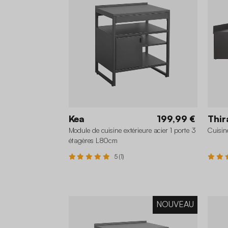
Kea
199,99 €
Thir
Module de cuisine extérieure acier 1 porte 3
Cuisin
étagères L80cm
5 (1)
NOUVEAU