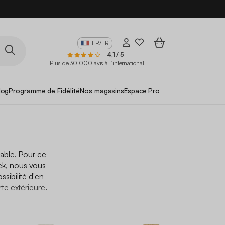
FR/FR
4,1 / 5
Plus de 30 000 avis à l’international
log
Programme de Fidélité
Nos magasins
Espace Pro
lable. Pour ce
ek, nous vous
ssibilité d'en
te extérieure
.