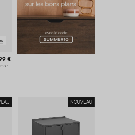
es
99 €
umoir
VEAU
NOUVEAU