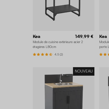
Kea
149,99 €
Kea
Module de cuisine extérieure acier 2
Module 
étagères L80cm
porte
4.5 (2)
NOUVEAU