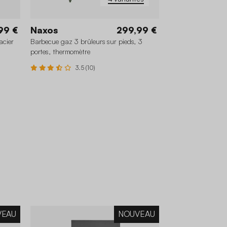
99 €
Naxos
299,99 €
acier
Barbecue gaz 3 brûleurs sur pieds, 3
portes, thermomètre
3.5 (10)
VEAU
NOUVEAU