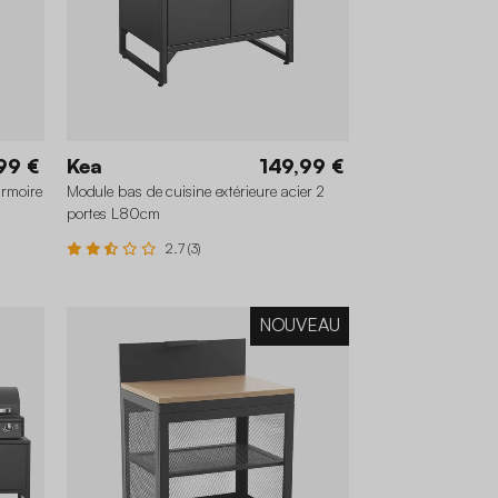
99 €
Kea
149,99 €
armoire
Module bas de cuisine extérieure acier 2
portes L80cm
2.7 (3)
NOUVEAU