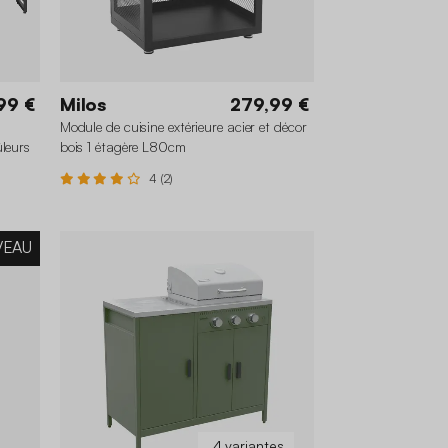
99 €
Milos
279,99 €
Module de cuisine extérieure acier et décor
leurs
bois 1 étagère L80cm
4 (2)
VEAU
4 variantes