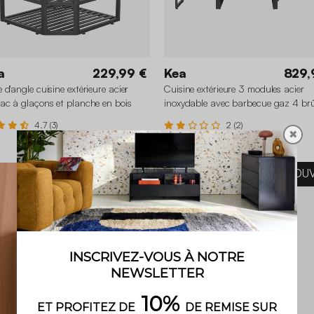
a
229,99 €
Kea
829,
 d'angle cuisine extérieure acier
Cuisine extérieure 3 modules acier
ac à glaçons et planche en bois
inoxydable avec barbecue gaz 4 brû
m
4.7 (3)
2 (2)
✖
NOU