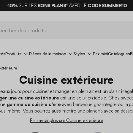
-10%
SUR LES
BONS PLANS*
AVEC LE
CODE SUMMER10
tés
Produits
Pièces de la maison
Styles
Prix mini
Catalogues
B
extérieure
Cuisine extérieure
beaux jours pour cuisiner et manger en plein air est un plaisir inéga
er une cuisine extérieure
est une solution idéale. Chez swee
une
gamme de cuisine d'été
avec
barbecue gaz
intégré ou la po
vous-même. Vous pourrez aussi mettre une
plancha
avec sa
desser
En savoir plus sur Cuisine extérieure