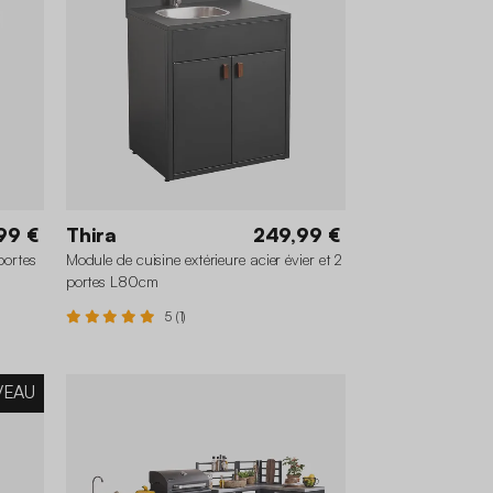
99 €
Thira
249,99 €
portes
Module de cuisine extérieure acier évier et 2
portes L80cm
5 (1)
VEAU