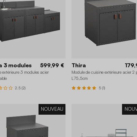
a 3 modules
599,99 €
Thira
179,
e extérieure 3 modules acier
Module de cuisine extérieure acier 2 
able
L75,5cm
2.5 (2)
5 (1)
NOUVEAU
NOU