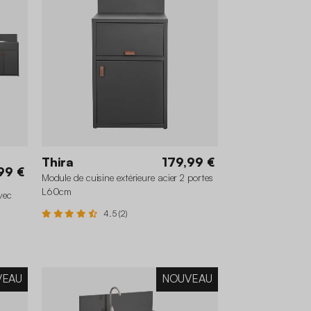
Thira
179,99 €
99 €
Module de cuisine extérieure acier 2 portes
L60cm
vec
4.5 (2)
VEAU
NOUVEAU