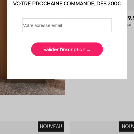
Milos
229,
Module d'angle de cuisine extérieure 
et décor bois 1 étagère L60cm
3.8 (4)
NOUVEAU
NOU