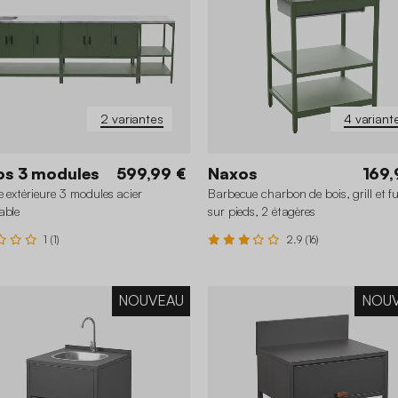
2 variantes
4 variant
os 3 modules
599,99 €
Naxos
169,
e extérieure 3 modules acier
Barbecue charbon de bois, grill et f
able
sur pieds, 2 étagères
1 (1)
2.9 (16)
NOUVEAU
NOU