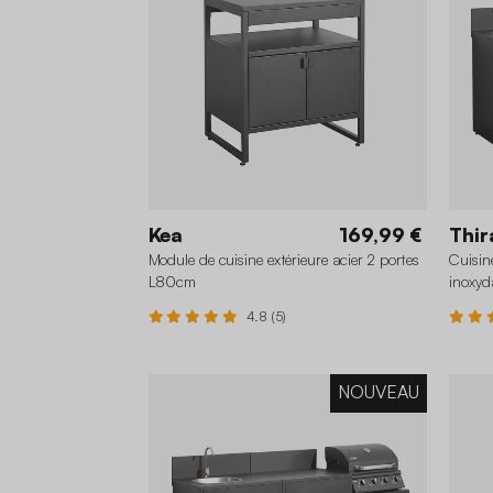
Kea
169,99 €
Thir
Module de cuisine extérieure acier 2 portes
Cuisin
L80cm
inoxyd
4.8 (5)
NOUVEAU